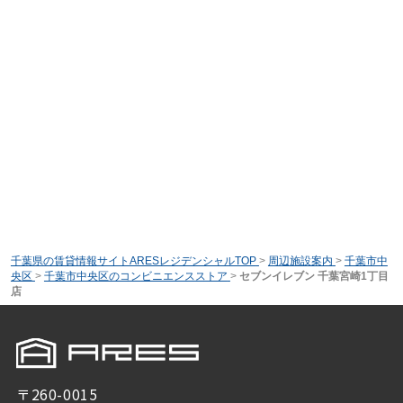
千葉県の賃貸情報サイトARESレジデンシャルTOP
>
周辺施設案内
>
千葉市中
央区
>
千葉市中央区のコンビニエンスストア
>
セブンイレブン 千葉宮崎1丁目
店
〒260-0015