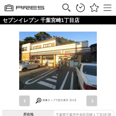
セブンイレブン 千葉宮崎1丁目店
前
次
画像タップで拡大表示【
1
/1】
所在地
千葉県千葉市中央区宮崎１丁目18-38