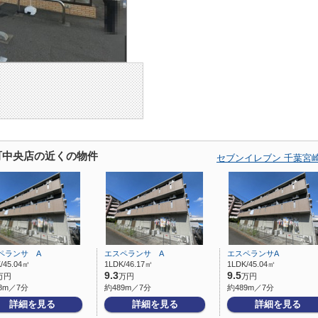
町中央店の近くの物件
セブンイレブン 千葉宮
ペランサ A
エスペランサ A
エスペランサA
/45.04㎡
1LDK/46.17㎡
1LDK/45.04㎡
9.3
9.5
万円
万円
万円
8m／7分
約489m／7分
約489m／7分
詳細を見る
詳細を見る
詳細を見る