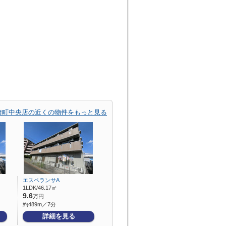
崎町中央店の近くの物件をもっと見る
エスペランサA
1LDK/46.17㎡
9.6
万円
約489m／7分
詳細を見る