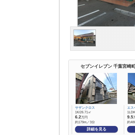
セブンイレブン 千葉宮崎
サザンクロス
エス
1K/26.71㎡
1LDK
6.2
9.5
万円
約179m／3分
約48
詳細を見る