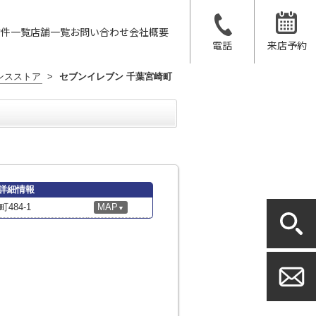
物件一覧
店舗一覧
お問い合わせ
会社概要
電話
来店予約
ンスストア
>
セブンイレブン 千葉宮崎町
詳細情報
84-1
MAP
▼