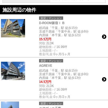
施設周辺の物件
賃貸｜マンション
D-ROOM新宿Ⅰ B
総武線「千葉」駅 徒歩15分
京成千原線「千葉中央」駅 徒歩8分
内房線「本千葉」駅 徒歩12分
15.5万円
間取:
2LDK
建物面積:
- / 16.99坪
土地面積:
- / -
敷金/礼金:
0ヶ月/1ヶ月
賃貸｜マンション
AGREVE
総武線「千葉」駅 徒歩15分
京成千原線「千葉中央」駅 徒歩9分
内房線「本千葉」駅 徒歩13分
14.5万円
間取:
2LDK
建物面積:
- / 16.09坪
土地面積:
- / -
敷金/礼金:
0ヶ月/2ヶ月
賃貸｜マンション