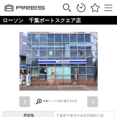
ローソン 千葉ポートスクエア店
前
次
画像タップで拡大表示【
1
/1】
所在地
千葉県千葉市中央区問屋町1-50