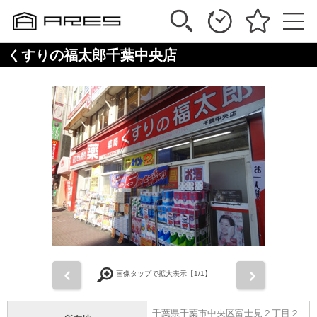
くすりの福太郎千葉中央店
前
次
画像タップで拡大表示【
1
/1】
千葉県千葉市中央区富士見２丁目２