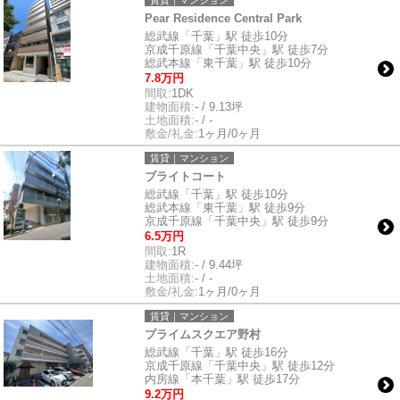
賃貸｜マンション
Pear Residence Central Park
総武線「千葉」駅 徒歩10分
京成千原線「千葉中央」駅 徒歩7分
総武本線「東千葉」駅 徒歩10分
7.8万円
間取:
1DK
建物面積:
- / 9.13坪
土地面積:
- / -
敷金/礼金:
1ヶ月/0ヶ月
賃貸｜マンション
ブライトコート
総武線「千葉」駅 徒歩10分
総武本線「東千葉」駅 徒歩9分
京成千原線「千葉中央」駅 徒歩9分
6.5万円
間取:
1R
建物面積:
- / 9.44坪
土地面積:
- / -
敷金/礼金:
1ヶ月/0ヶ月
賃貸｜マンション
プライムスクエア野村
総武線「千葉」駅 徒歩16分
京成千原線「千葉中央」駅 徒歩12分
内房線「本千葉」駅 徒歩17分
9.2万円