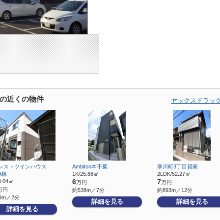
の近くの物件
ヤックスドラッ
レストツインハウス
Ambiton本千葉
寒川町3丁目貸家
A棟
1K/25.88㎡
2LDK/52.27㎡
0.04㎡
6
7
万円
万円
万円
約538m／7分
約893m／12分
9m／2分
詳細を見る
詳細を見る
詳細を見る