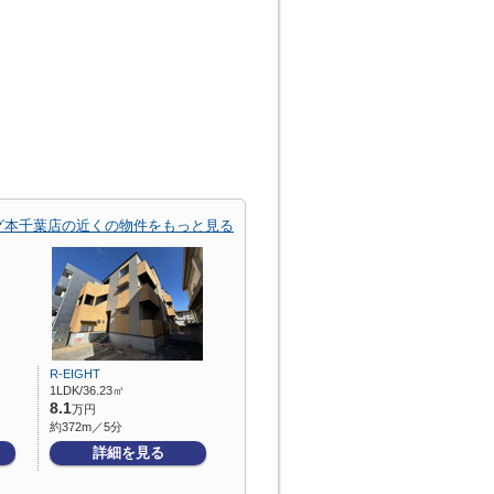
グ本千葉店の近くの物件をもっと見る
R-EIGHT
1LDK/36.23㎡
8.1
万円
約372m／5分
詳細を見る