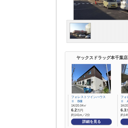
ヤックスドラッグ本千葉店
フォレストツインハウス
フォ
Ⅱ B棟
Ⅱ 
1K/20.04㎡
1K/2
6.2
6.3
万円
約141m／2分
約14
詳細を見る