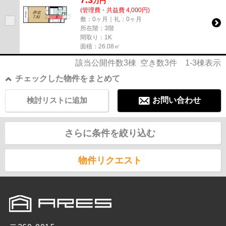
7.3
万
円
(管理費・共益費 4,000円)
敷：0ヶ月｜礼：0ヶ月
所在階：3階
間取り：1K
面積：26.08㎡
該当公開件数
3
棟 空き数
3
件
1-3
棟表示
チェックした物件をまとめて
検討リストに追加
お問い合わせ
さらに条件を絞り込む
物件リクエスト