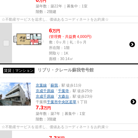
6
万円
築年数：築22年 ｜募集中：
1室
階数：2階建
☆不動産サービスを追求し、価値あるコーディネートをお約束☆
6
万
円
(管理費・共益費 4,000円)
敷：0ヶ月｜礼：0ヶ月
所在階：1階
間取り：1K
面積：30.14㎡
リブリ・クレール蘇我壱号館
賃貸｜マンション
京葉線
「
蘇我
」駅 徒歩11分
京成千原線
「
千葉寺
」駅 徒歩25分
京成千原線
「
大森台
」駅 徒歩23分
千葉県
千葉市中央区
若草
１丁目
7.3
万円
築年数：築7年 ｜募集中：
1室
階数：3階建
☆不動産サービスを追求し、価値あるコーディネートをお約束☆