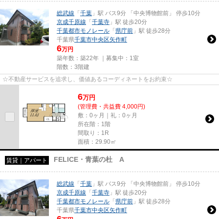
総武線
「
千葉
」駅 バス9分 「中央博物館前」 停歩10分
京成千原線
「
千葉寺
」駅 徒歩20分
千葉都市モノレール
「
県庁前
」駅 徒歩28分
千葉県
千葉市中央区
矢作町
6
万円
築年数：築22年 ｜募集中：
1室
階数：3階建
☆不動産サービスを追求し、価値あるコーディネートをお約束☆
6
万
円
(管理費・共益費 4,000円)
敷：0ヶ月｜礼：0ヶ月
所在階：1階
間取り：1R
面積：29.90㎡
FELICE・青葉の杜 A
賃貸｜アパート
総武線
「
千葉
」駅 バス9分 「中央博物館前」 停歩10分
京成千原線
「
千葉寺
」駅 徒歩20分
千葉都市モノレール
「
県庁前
」駅 徒歩28分
千葉県
千葉市中央区
矢作町