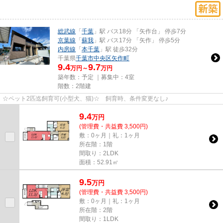
総武線
「
千葉
」駅 バス18分 「矢作台」 停歩7分
京葉線
「
蘇我
」駅 バス17分 「矢作」 停歩5分
内房線
「
本千葉
」駅 徒歩32分
千葉県
千葉市中央区
矢作町
9.4
9.7
万円～
万円
築年数：予定 ｜募集中：
4室
階数：2階建
☆ペット2匹迄飼育可(小型犬、猫)☆ 飼育時、条件変更なし♪
9.4
万
円
(管理費・共益費 3,500円)
敷：0ヶ月｜礼：1ヶ月
所在階：1階
間取り：2LDK
面積：52.91㎡
9.5
万
円
(管理費・共益費 3,500円)
敷：0ヶ月｜礼：1ヶ月
所在階：2階
間取り：1LDK