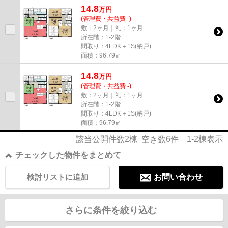
14.8
万
円
(管理費・共益費 -)
敷：2ヶ月｜礼：1ヶ月
所在階：1-2階
間取り：4LDK＋1S(納戸)
面積：96.79㎡
14.8
万
円
(管理費・共益費 -)
敷：2ヶ月｜礼：1ヶ月
所在階：1-2階
間取り：4LDK＋1S(納戸)
面積：96.79㎡
該当公開件数
2
棟 空き数
6
件
1-2
棟表示
チェックした物件をまとめて
検討リストに追加
お問い合わせ
さらに条件を絞り込む