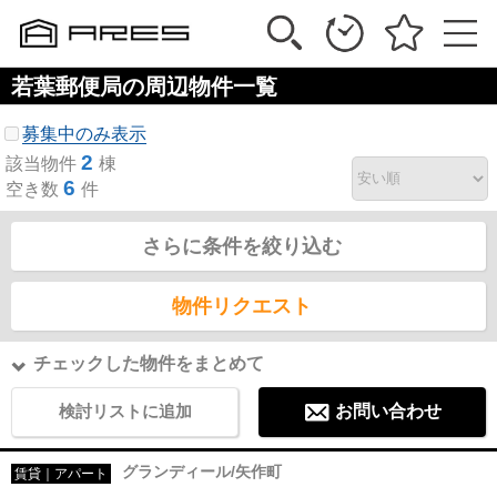
若葉郵便局の周辺物件一覧
募集中のみ表示
2
該当物件
棟
6
空き数
件
さらに条件を絞り込む
物件リクエスト
チェックした物件をまとめて
検討リストに追加
お問い合わせ
グランディール/矢作町
賃貸｜アパート