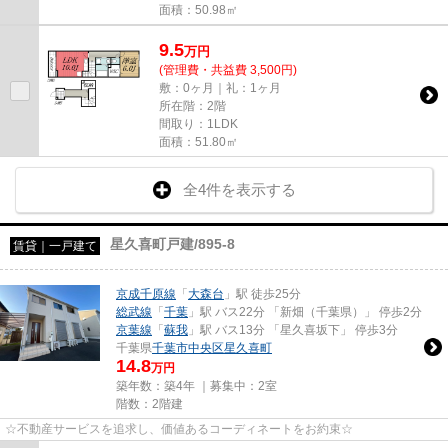
面積：50.98㎡
9.5
万
円
(管理費・共益費 3,500円)
敷：0ヶ月｜礼：1ヶ月
所在階：2階
間取り：1LDK
面積：51.80㎡
全4件を表示する
星久喜町戸建/895-8
賃貸｜一戸建て
京成千原線
「
大森台
」駅 徒歩25分
総武線
「
千葉
」駅 バス22分 「新畑（千葉県）」 停歩2分
京葉線
「
蘇我
」駅 バス13分 「星久喜坂下」 停歩3分
千葉県
千葉市中央区
星久喜町
14.8
万円
築年数：築4年 ｜募集中：
2室
階数：2階建
☆不動産サービスを追求し、価値あるコーディネートをお約束☆