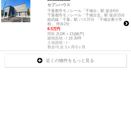
セブンハウス
千葉都市モノレール「千城台」駅 徒歩6分
千葉都市モノレール「千城台北」駅 徒歩15分
総武線「千葉」駅 バス37分 「千城台東小学
校」 停歩2分
8.5万円
間取:
2LDK＋1S(納戸)
建物面積:
- / 18.30坪
土地面積:
- / -
敷金/礼金:
1ヶ月/1ヶ月
近くの物件をもっと見る