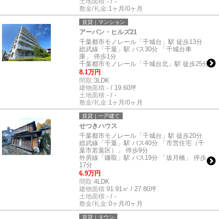
土地面積:
- / -
敷金/礼金:
1ヶ月/0ヶ月
賃貸｜マンション
アーバン・ヒルズ21
千葉都市モノレール「千城台」駅 徒歩13分
総武線「千葉」駅 バス30分 「千城台車
庫」 停歩1分
千葉都市モノレール「千城台北」駅 徒歩25分
8.1万円
間取:
3LDK
建物面積:
- / 19.60坪
土地面積:
- / -
敷金/礼金:
1ヶ月/0ヶ月
賃貸｜一戸建て
せつきハウス
千葉都市モノレール「千城台」駅 徒歩20分
総武線「千葉」駅 バス40分 「市営住宅（千
葉市若葉区）」 停歩9分
外房線「鎌取」駅 バス19分 「坂月橋」 停歩
17分
6.9万円
間取:
4LDK
建物面積:
91.91㎡ / 27.80坪
土地面積:
- / -
敷金/礼金:
0ヶ月/0ヶ月
賃貸｜タウン