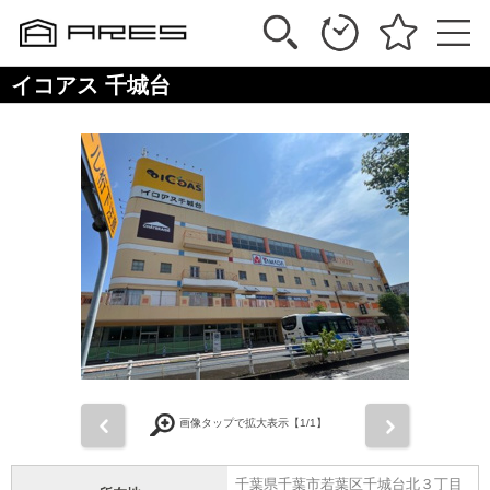
イコアス 千城台
前
次
画像タップで拡大表示【
1
/1】
千葉県千葉市若葉区千城台北３丁目