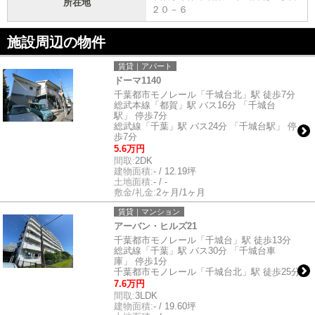
所在地
２０－６
施設周辺の物件
賃貸｜アパート
ドーマ1140
千葉都市モノレール「千城台北」駅 徒歩7分
総武本線「都賀」駅 バス16分 「千城台
駅」 停歩7分
総武線「千葉」駅 バス24分 「千城台駅」 停
歩7分
5.6万円
間取:
2DK
建物面積:
- / 12.19坪
土地面積:
- / -
敷金/礼金:
2ヶ月/1ヶ月
賃貸｜マンション
アーバン・ヒルズ21
千葉都市モノレール「千城台」駅 徒歩13分
総武線「千葉」駅 バス30分 「千城台車
庫」 停歩1分
千葉都市モノレール「千城台北」駅 徒歩25分
7.6万円
間取:
3LDK
建物面積:
- / 19.60坪