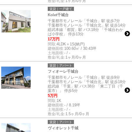
敷金/礼金:
1ヶ月/0ヶ月
賃貸｜一戸建て
Kolet千城台
千葉都市モノレール「千城台」駅 徒歩7分
千葉都市モノレール「千城台北」駅 徒歩14分
総武本線「都賀」駅 バス18分 「千城台わか
ば小学校」 停歩13分
17万円
間取:
4LDK＋1S(納戸)
建物面積:
100.60㎡ / 30.43坪
土地面積:
- / -
敷金/礼金:
1ヶ月/0ヶ月
賃貸｜アパート
フィオーレ千城台
千葉都市モノレール「千城台」駅 徒歩9分
千葉都市モノレール「千城台北」駅 徒歩18分
総武線「千葉」駅 バス38分 「東二丁目（千
葉市）」 停歩5分
5万円
間取:
1K
建物面積:
- / 8.19坪
土地面積:
- / -
敷金/礼金:
1.5ヶ月/0ヶ月
賃貸｜アパート
ヴィオレット千城