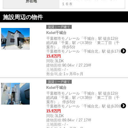
所在地
１６８
施設周辺の物件
賃貸｜一戸建て
Kolet千城台
千葉都市モノレール「千城台」駅 徒歩12分
総武線「千葉」駅 バス38分 「東二丁目（千
葉市）」 停歩5分
千葉都市モノレール「千城台北」駅 徒歩17分
15.8万円
間取:
3LDK
建物面積:
90.04㎡ / 27.23坪
土地面積:
- / -
敷金/礼金:
1ヶ月/0ヶ月
賃貸｜一戸建て
Kolet千城台
千葉都市モノレール「千城台」駅 徒歩12分
総武線「千葉」駅 バス38分 「東二丁目（千
葉市）」 停歩5分
千葉都市モノレール「千城台北」駅 徒歩20分
15.9万円
間取:
3LDK
建物面積:
89.84㎡ / 27.17坪
土地面積:
- / -