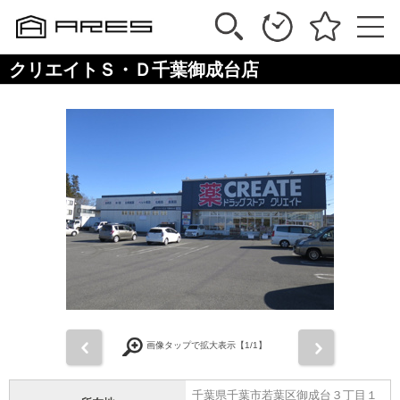
クリエイトＳ・Ｄ千葉御成台店
前
次
画像タップで拡大表示【
1
/1】
千葉県千葉市若葉区御成台３丁目１