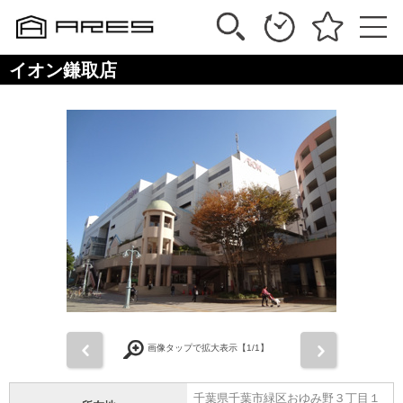
イオン鎌取店
前
次
画像タップで拡大表示【
1
/1】
千葉県千葉市緑区おゆみ野３丁目１