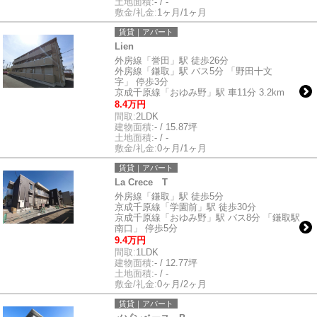
土地面積:
- / -
敷金/礼金:
1ヶ月/1ヶ月
賃貸｜アパート
Lien
外房線「誉田」駅 徒歩26分
外房線「鎌取」駅 バス5分 「野田十文
字」 停歩3分
京成千原線「おゆみ野」駅 車11分 3.2km
8.4万円
間取:
2LDK
建物面積:
- / 15.87坪
土地面積:
- / -
敷金/礼金:
0ヶ月/1ヶ月
賃貸｜アパート
La Crece T
外房線「鎌取」駅 徒歩5分
京成千原線「学園前」駅 徒歩30分
京成千原線「おゆみ野」駅 バス8分 「鎌取駅
南口」 停歩5分
9.4万円
間取:
1LDK
建物面積:
- / 12.77坪
土地面積:
- / -
敷金/礼金:
0ヶ月/2ヶ月
賃貸｜アパート