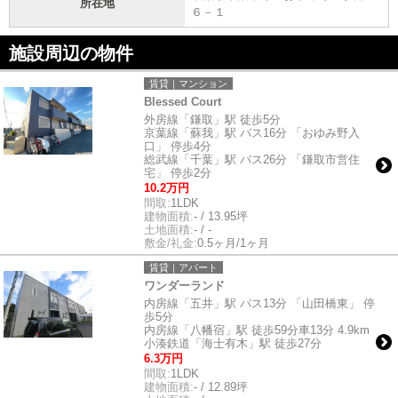
所在地
６－１
施設周辺の物件
賃貸｜マンション
Blessed Court
外房線「鎌取」駅 徒歩5分
京葉線「蘇我」駅 バス16分 「おゆみ野入
口」 停歩4分
総武線「千葉」駅 バス26分 「鎌取市営住
宅」 停歩2分
10.2万円
間取:
1LDK
建物面積:
- / 13.95坪
土地面積:
- / -
敷金/礼金:
0.5ヶ月/1ヶ月
賃貸｜アパート
ワンダーランド
内房線「五井」駅 バス13分 「山田橋東」 停
歩5分
内房線「八幡宿」駅 徒歩59分車13分 4.9km
小湊鉄道「海士有木」駅 徒歩27分
6.3万円
間取:
1LDK
建物面積:
- / 12.89坪