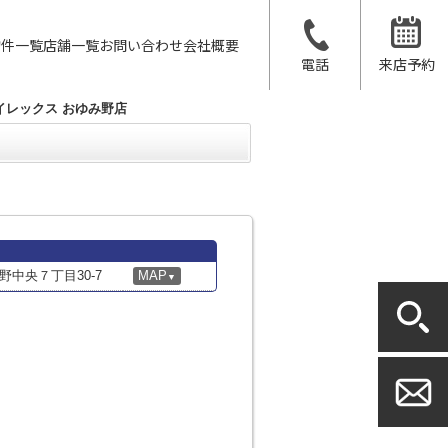
物件一覧
店舗一覧
お問い合わせ
会社概要
電話
来店予約
イレックス おゆみ野店
中央７丁目30-7
MAP
▼