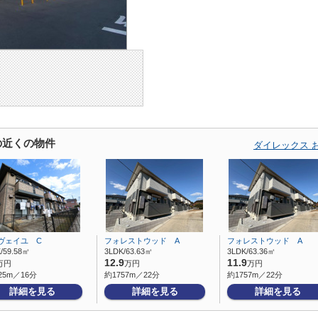
の近くの物件
ダイレックス 
ヴェイユ C
フォレストウッド A
フォレストウッド A
/59.58㎡
3LDK/63.63㎡
3LDK/63.36㎡
12.9
11.9
万円
万円
万円
25m／16分
約1757m／22分
約1757m／22分
詳細を見る
詳細を見る
詳細を見る