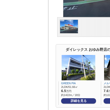
ダイレックス おゆみ野店
GREEN PIA
メル
2LDK/51.66㎡
2LDK
6.5
7.6
万円
約1422m／18分
約12
詳細を見る