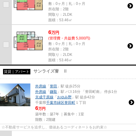
敷：0ヶ月｜礼：0ヶ月
所在階：2階
間取り：2LDK
面積：53.46㎡
6
万
円
(管理費・共益費 5,000円)
敷：0ヶ月｜礼：0ヶ月
所在階：2階
間取り：2LDK
面積：53.46㎡
サンライズ誉 Ⅱ
賃貸｜アパート
外房線
「
誉田
」駅 徒歩25分
外房線
「
鎌取
」駅 バス16分 「誉田町南」 停歩1分
京成千原線
「
おゆみ野
」駅 徒歩42分
千葉県
千葉市緑区
誉田町
１丁目
6
万円
築年数：築7年 ｜募集中：
1室
階数：2階建
☆不動産サービスを追求し、価値あるコーディネートをお約束☆