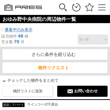
おゆみ野中央病院の周辺物件一覧
募集中のみ表示
48
該当物件
棟
70
空き数
件
さらに条件を絞り込む
物件リクエスト
チェックした物件をまとめて
検討リストに追加
お問い合わせ
ラインコーポ千原台
賃貸｜アパート