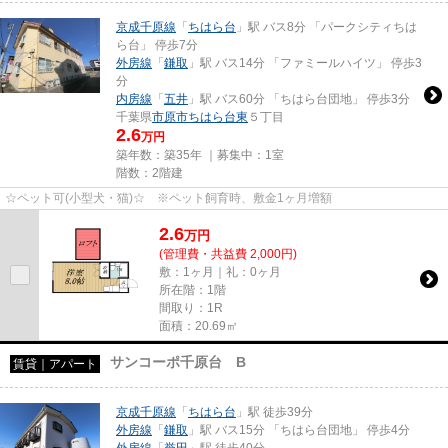
京成千原線
「
ちはら台
」駅 バス8分 「パークシティちは
ら台」 停歩7分
外房線
「
鎌取
」駅 バス14分 「ファミールハイツ」 停歩3
分
内房線
「
五井
」駅 バス60分 「ちはら台団地」 停歩3分
千葉県
市原市
ちはら台東
５丁目
2.6
万円
築年数：築35年 ｜募集中：
1室
階数：2階建
☆ペット可(小型犬・猫)☆ ※ペット飼育時、敷金1ヶ月増額
2.6
万
円
(管理費・共益費 2,000円)
敷：1ヶ月｜礼：0ヶ月
所在階：1階
間取り：1R
面積：20.69㎡
サンコーポ千原台 B
賃貸｜アパート
京成千原線
「
ちはら台
」駅 徒歩39分
外房線
「
鎌取
」駅 バス15分 「ちはら台団地」 停歩4分