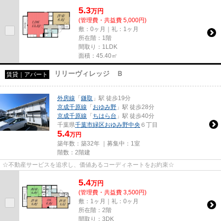
5.3
万
円
(管理費・共益費 5,000円)
敷：0ヶ月｜礼：1ヶ月
所在階：1階
間取り：1LDK
面積：45.40㎡
リリーヴィレッジ Ｂ
賃貸｜アパート
外房線
「
鎌取
」駅 徒歩19分
京成千原線
「
おゆみ野
」駅 徒歩28分
京成千原線
「
ちはら台
」駅 徒歩40分
千葉県
千葉市緑区
おゆみ野中央
６丁目
5.4
万円
築年数：築32年 ｜募集中：
1室
階数：2階建
☆不動産サービスを追求し、価値あるコーディネートをお約束☆
5.4
万
円
(管理費・共益費 3,500円)
敷：1ヶ月｜礼：0ヶ月
所在階：2階
間取り：3DK