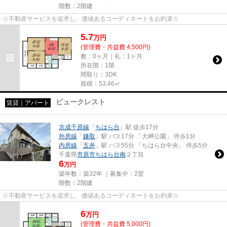
階数：2階建
☆不動産サービスを追求し、価値あるコーディネートをお約束☆
5.7
万
円
(管理費・共益費 4,500円)
敷：0ヶ月｜礼：1ヶ月
所在階：1階
間取り：3DK
面積：53.46㎡
ビュークレスト
賃貸｜アパート
京成千原線
「
ちはら台
」駅 徒歩17分
外房線
「
鎌取
」駅 バス17分 「大岬公園」 停歩1分
内房線
「
五井
」駅 バス55分 「ちはら台中央」 停歩5分
千葉県
市原市
ちはら台南
２丁目
6
万円
築年数：築32年 ｜募集中：
2室
階数：2階建
☆不動産サービスを追求し、価値あるコーディネートをお約束☆
6
万
円
(管理費・共益費 5,000円)