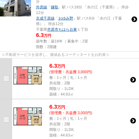
分
外房線
「
鎌取
」駅 バス18分 「水の江（千葉県）」 停歩
12分
京成千原線
「
おゆみ野
」駅 バス6分 「水の江（千葉
県）」 停歩12分
千葉県
市原市
ちはら台東
１丁目
6.3
万円
築年数：築18年 ｜募集中：
2室
階数：2階建
☆不動産サービスを追求し、価値あるコーディネートをお約束☆
6.3
万
円
(管理費・共益費 3,000円)
敷：1ヶ月｜礼：1ヶ月
所在階：2階
間取り：1LDK
面積：44.63㎡
6.3
万
円
(管理費・共益費 3,000円)
敷：1ヶ月｜礼：1ヶ月
所在階：2階
間取り：1LDK
面積：44.63㎡