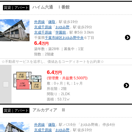
ハイム六通 Ⅰ番館
賃貸｜アパート
外房線
「
鎌取
」駅 徒歩19分
京成千原線
「
おゆみ野
」駅 徒歩29分
京成千原線
「
学園前
」駅 車5分 3.0km
千葉県
千葉市緑区
おゆみ野中央
６丁目
6.4
万円
築年数：築28年 ｜募集中：
1室
階数：2階建
☆不動産サービスを追求し、価値あるコーディネートをお約束☆
6.4
万
円
(管理費・共益費 5,500円)
敷：0ヶ月｜礼：1ヶ月
所在階：2階
間取り：2LDK
面積：53.72㎡
アルカディア Ⅲ
賃貸｜アパート
外房線
「
鎌取
」駅 バス6分 「おゆみ野南」 停歩4分
京成千原線
「
おゆみ野
」駅 徒歩19分