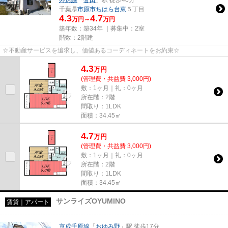
外房線
「
誉田
」駅 徒歩40分
千葉県
市原市
ちはら台東
５丁目
4.3
4.7
万円～
万円
築年数：築34年 ｜募集中：
2室
階数：2階建
☆不動産サービスを追求し、価値あるコーディネートをお約束☆
4.3
万
円
(管理費・共益費 3,000円)
敷：1ヶ月｜礼：0ヶ月
所在階：2階
間取り：1LDK
面積：34.45㎡
4.7
万
円
(管理費・共益費 3,000円)
敷：1ヶ月｜礼：0ヶ月
所在階：2階
間取り：1LDK
面積：34.45㎡
サンライズOYUMINO
賃貸｜アパート
京成千原線
「
おゆみ野
」駅 徒歩17分