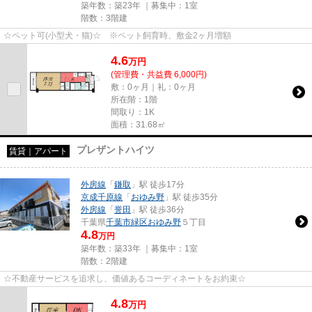
築年数：築23年 ｜募集中：
1室
階数：3階建
☆ペット可(小型犬・猫)☆ ※ペット飼育時、敷金2ヶ月増額
4.6
万
円
(管理費・共益費 6,000円)
敷：0ヶ月｜礼：0ヶ月
所在階：1階
間取り：1K
面積：31.68㎡
プレザントハイツ
賃貸｜アパート
外房線
「
鎌取
」駅 徒歩17分
京成千原線
「
おゆみ野
」駅 徒歩35分
外房線
「
誉田
」駅 徒歩36分
千葉県
千葉市緑区
おゆみ野
５丁目
4.8
万円
築年数：築33年 ｜募集中：
1室
階数：2階建
☆不動産サービスを追求し、価値あるコーディネートをお約束☆
4.8
万
円