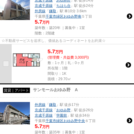
京成千原線
「
おゆみ野
」駅 徒歩14分
京成千原線
「
ちはら台
」駅 徒歩24分
外房線
「
鎌取
」駅 車10分 3.6km
千葉県
千葉市緑区
おゆみ野南
５丁目
5.7
万円
築年数：築20年 ｜募集中：
1室
階数：2階建
☆不動産サービスを追求し、価値あるコーディネートをお約束☆
5.7
万
円
(管理費・共益費 3,000円)
敷：1ヶ月｜礼：0ヶ月
所在階：1階
間取り：1K
面積：29.70㎡
サンモールおゆみ野 A
賃貸｜アパート
外房線
「
鎌取
」駅 徒歩17分
京成千原線
「
おゆみ野
」駅 徒歩26分
京成千原線
「
学園前
」駅 徒歩34分
千葉県
千葉市緑区
おゆみ野中央
６丁目
5.7
万円
築年数：築35年 ｜募集中：
1室