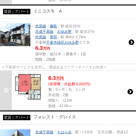
面積：53.85㎡
ミニコスモ A
賃貸｜アパート
外房線
「
鎌取
」駅 徒歩16分
京成千原線
「
おゆみ野
」駅 徒歩37分
外房線
「
誉田
」駅 車8分 2.7km
千葉県
千葉市緑区
おゆみ野
５丁目
6.3
万円
築年数：築31年 ｜募集中：
1室
階数：2階建
☆不動産サービスを追求し、価値あるコーディネートをお約束☆
6.3
万
円
(管理費・共益費 6,000円)
敷：0ヶ月｜礼：1ヶ月
所在階：2階
間取り：1LDK
面積：42.06㎡
フォレスト・グレイス
賃貸｜アパート
京成千原線
「
ちはら台
」駅 バス6分 「文月公園」 停歩12