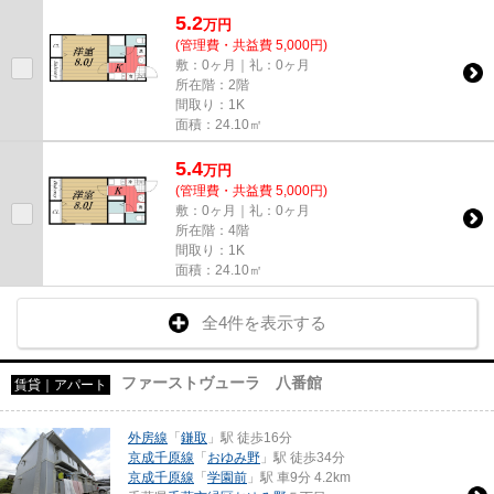
5.2
万
円
(管理費・共益費 5,000円)
敷：0ヶ月｜礼：0ヶ月
所在階：2階
間取り：1K
面積：24.10㎡
5.4
万
円
(管理費・共益費 5,000円)
敷：0ヶ月｜礼：0ヶ月
所在階：4階
間取り：1K
面積：24.10㎡
全4件を表示する
ファーストヴューラ 八番館
賃貸｜アパート
外房線
「
鎌取
」駅 徒歩16分
京成千原線
「
おゆみ野
」駅 徒歩34分
京成千原線
「
学園前
」駅 車9分 4.2km