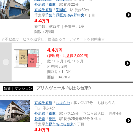
外房線
「
鎌取
」駅 徒歩22分
京成千原線
「
学園前
」駅 徒歩30分
千葉県
千葉市緑区
おゆみ野中央
６丁目
4.4
万円
築年数：築32年 ｜募集中：
1室
階数：2階建
☆不動産サービスを追求し、価値あるコーディネートをお約束☆
4.4
万
円
(管理費・共益費 2,000円)
敷：0ヶ月｜礼：0ヶ月
所在階：2階
間取り：1LDK
面積：34.78㎡
プリムヴェール /ちはら台東9
賃貸｜マンション
京成千原線
「
ちはら台
」駅 バス17分 「ちはら台入
口」 停歩4分
外房線
「
鎌取
」駅 バス15分 「ちはら台入口」 停歩4分
外房線
「
誉田
」駅 徒歩25分車26分 9.4km
千葉県
市原市
ちはら台東
９丁目
4.6
万円