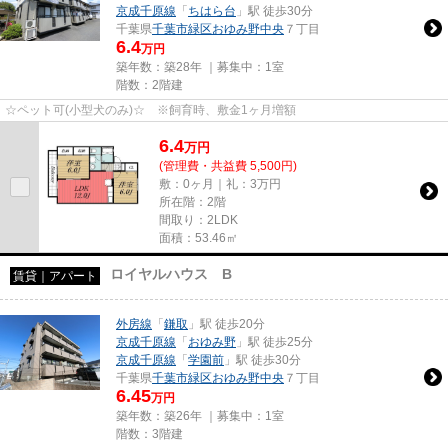
京成千原線
「
ちはら台
」駅 徒歩30分
千葉県
千葉市緑区
おゆみ野中央
７丁目
6.4
万円
築年数：築28年 ｜募集中：
1室
階数：2階建
☆ペット可(小型犬のみ)☆ ※飼育時、敷金1ヶ月増額
6.4
万
円
(管理費・共益費 5,500円)
敷：0ヶ月｜礼：3万円
所在階：2階
間取り：2LDK
面積：53.46㎡
ロイヤルハウス B
賃貸｜アパート
外房線
「
鎌取
」駅 徒歩20分
京成千原線
「
おゆみ野
」駅 徒歩25分
京成千原線
「
学園前
」駅 徒歩30分
千葉県
千葉市緑区
おゆみ野中央
７丁目
6.45
万円
築年数：築26年 ｜募集中：
1室
階数：3階建