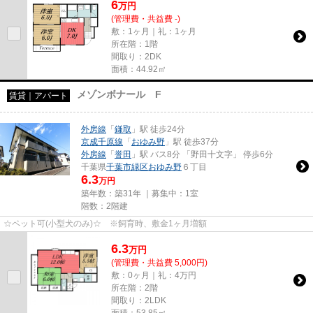
6
万
円
(管理費・共益費 -)
敷：1ヶ月｜礼：1ヶ月
所在階：1階
間取り：2DK
面積：44.92㎡
メゾンボナール F
賃貸｜アパート
外房線
「
鎌取
」駅 徒歩24分
京成千原線
「
おゆみ野
」駅 徒歩37分
外房線
「
誉田
」駅 バス8分 「野田十文字」 停歩6分
千葉県
千葉市緑区
おゆみ野
６丁目
6.3
万円
築年数：築31年 ｜募集中：
1室
階数：2階建
☆ペット可(小型犬のみ)☆ ※飼育時、敷金1ヶ月増額
6.3
万
円
(管理費・共益費 5,000円)
敷：0ヶ月｜礼：4万円
所在階：2階
間取り：2LDK