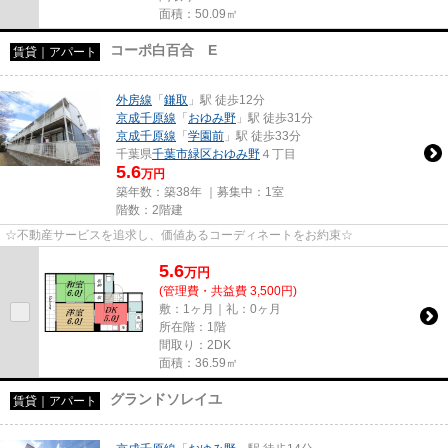
面積：50.09㎡
コーポ白百合 E
賃貸｜アパート
外房線
「
鎌取
」駅 徒歩12分
京成千原線
「
おゆみ野
」駅 徒歩31分
京成千原線
「
学園前
」駅 徒歩33分
千葉県
千葉市緑区
おゆみ野
４丁目
5.6
万円
築年数：築38年 ｜募集中：
1室
階数：2階建
☆不動産サービスを追求し、価値あるコーディネートをお約束☆
5.6
万
円
(管理費・共益費 3,500円)
敷：1ヶ月｜礼：0ヶ月
所在階：1階
間取り：2DK
面積：36.59㎡
グランドソレイユ
賃貸｜アパート