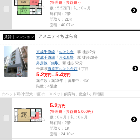
(管理費・共益費 -)
敷：5.5万円｜礼：0ヶ月
所在階：2階
間取り：2DK
面積：40.07㎡
アメニティちはら台
賃貸｜マンション
京成千原線
「
ちはら台
」駅 徒歩2分
京成千原線
「
おゆみ野
」駅 徒歩28分
外房線
「
鎌取
」駅 徒歩52分
千葉県
市原市
ちはら台西
１丁目
5.2
5.4
万円～
万円
築年数：築18年 ｜募集中：
4室
階数：4階建
☆ペット可(小型犬・猫)☆ ※ペット飼育時、敷金1ヶ月増額
5.2
万
円
(管理費・共益費 5,000円)
敷：0ヶ月｜礼：0ヶ月
所在階：2階
間取り：1K
面積：24.10㎡