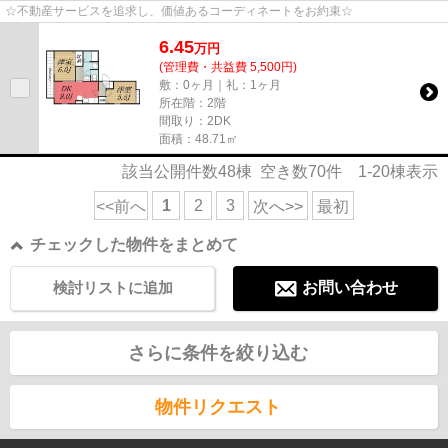
☆不動産サービスを追求し、価値あるコーディネートをお約束☆
6.45
万
円
(管理費・共益費 5,500円)
敷：0ヶ月｜礼：1ヶ月
所在階：2階
間取り：2DK
面積：48.71㎡
該当公開件数
48
棟 空き数
70
件
1-20
棟表示
1
2
3
<<前へ
次へ>>
最初
チェックした物件をまとめて
検討リストに追加
お問い合わせ
さらに条件を絞り込む
物件リクエスト