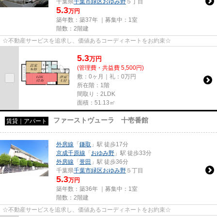
千葉県
千葉市緑区
おゆみ野
５丁目
5.3
万円
築年数：築37年 ｜募集中：
1室
階数：2階建
☆不動産サービスを追求し、価値あるコーディネートをお約束☆
5.3
万
円
(管理費・共益費 5,500円)
敷：0ヶ月｜礼：0万円
所在階：1階
間取り：2LDK
面積：51.13㎡
ファーストヴューラ 十壱番館
賃貸｜アパート
外房線
「
鎌取
」駅 徒歩17分
京成千原線
「
おゆみ野
」駅 徒歩33分
外房線
「
誉田
」駅 徒歩36分
千葉県
千葉市緑区
おゆみ野
５丁目
5.3
万円
築年数：築36年 ｜募集中：
1室
階数：2階建
☆不動産サービスを追求し、価値あるコーディネートをお約束☆