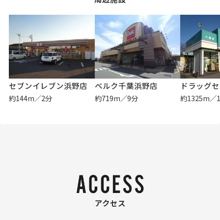
セブンイレブン浜野店
ベルク千葉浜野店
約144m／2分
約719m／9分
約1325m／
アクセス