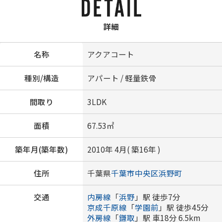
詳細
名称
アクアコート
種別/構造
アパート / 軽量鉄骨
間取り
3LDK
面積
67.53㎡
築年月(築年数)
2010年 4月( 築16年 )
住所
千葉県
千葉市中央区
浜野町
交通
内房線
「
浜野
」駅 徒歩7分
京成千原線
「
学園前
」駅 徒歩45分
外房線
「
鎌取
」駅 車18分 6.5km