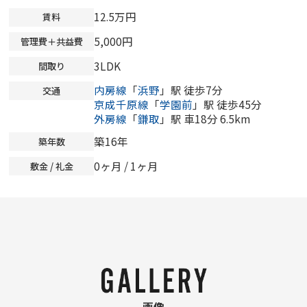
12.5万円
賃料
5,000円
管理費＋共益費
3LDK
間取り
内房線
「
浜野
」駅 徒歩7分
交通
京成千原線
「
学園前
」駅 徒歩45分
外房線
「
鎌取
」駅 車18分 6.5km
築16年
築年数
0ヶ月
/ 1ヶ月
敷金 / 礼金
画像