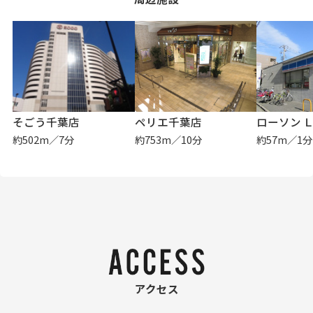
そごう千葉店
ペリエ千葉店
約502m／7分
約753m／10分
約57m／1分
アクセス