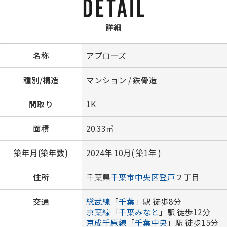
詳細
名称
アプローズ
種別/構造
マンション / 鉄骨造
間取り
1K
面積
20.33㎡
築年月(築年数)
2024年 10月( 築1年 )
住所
千葉県
千葉市中央区
登戸
２丁目
交通
総武線
「
千葉
」駅 徒歩8分
京葉線
「
千葉みなと
」駅 徒歩12分
京成千原線
「
千葉中央
」駅 徒歩15分