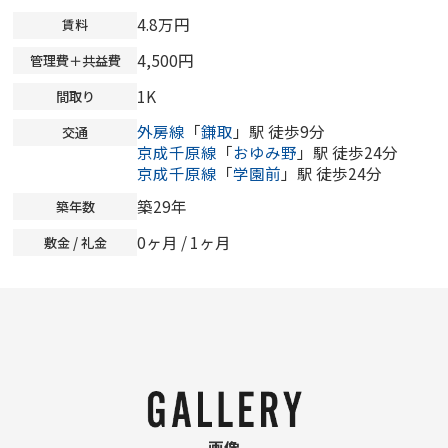
4.8万円
賃料
4,500円
管理費＋共益費
1K
間取り
外房線
「
鎌取
」駅 徒歩9分
交通
京成千原線
「
おゆみ野
」駅 徒歩24分
京成千原線
「
学園前
」駅 徒歩24分
築29年
築年数
0ヶ月
/ 1ヶ月
敷金 / 礼金
画像