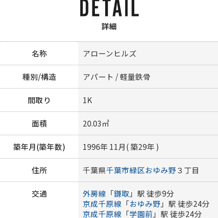
詳細
名称
アローンヒルズ
種別/構造
アパート / 軽量鉄骨
間取り
1K
面積
20.03㎡
築年月(築年数)
1996年 11月( 築29年 )
住所
千葉県
千葉市緑区
おゆみ野
３丁目
交通
外房線
「
鎌取
」駅 徒歩9分
京成千原線
「
おゆみ野
」駅 徒歩24分
京成千原線
「
学園前
」駅 徒歩24分