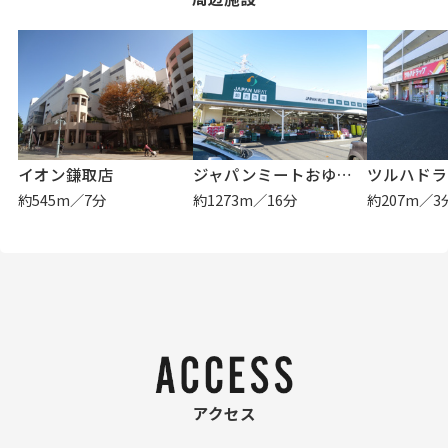
イオン鎌取店
ジャパンミートおゆみ野店
ツルハドラ
約545m／7分
約1273m／16分
約207m／3
アクセス