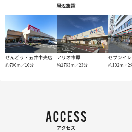
周辺施設
せんどう・五井中央店
アリオ市原
約790m／10分
約1763m／23分
約132m／2
アクセス