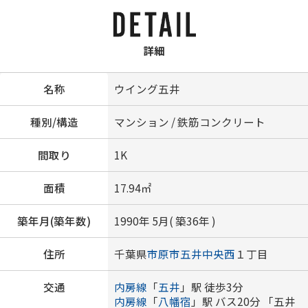
詳細
名称
ウイング五井
種別/構造
マンション / 鉄筋コンクリート
間取り
1K
面積
17.94㎡
築年月(築年数)
1990年 5月( 築36年 )
住所
千葉県
市原市
五井中央西
１丁目
交通
内房線
「
五井
」駅 徒歩3分
内房線
「
八幡宿
」駅 バス20分 「五井