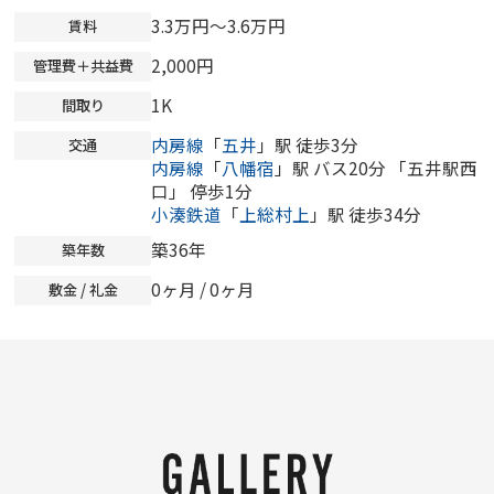
3.3万円～3.6万円
賃料
2,000円
管理費＋共益費
1K
間取り
内房線
「
五井
」駅 徒歩3分
交通
内房線
「
八幡宿
」駅 バス20分 「五井駅西
口」 停歩1分
小湊鉄道
「
上総村上
」駅 徒歩34分
築36年
築年数
0ヶ月
/
0ヶ月
敷金 / 礼金