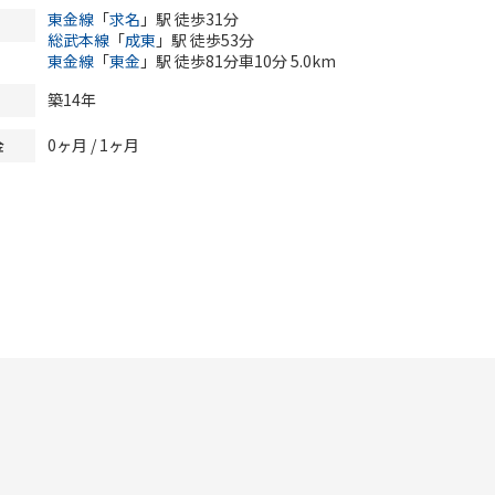
東金線
「
求名
」駅 徒歩31分
総武本線
「
成東
」駅 徒歩53分
東金線
「
東金
」駅 徒歩81分車10分 5.0km
築14年
0ヶ月
/ 1ヶ月
金