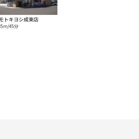
モトキヨシ成東店
35m/45分