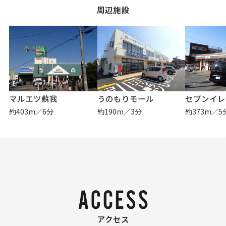
周辺施設
マルエツ蘇我
うのもりモール
約403m／6分
約190m／3分
約373m／5
アクセス