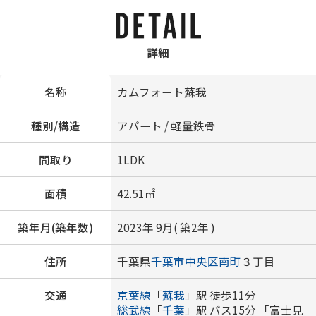
詳細
名称
カムフォート蘇我
種別/構造
アパート / 軽量鉄骨
間取り
1LDK
面積
42.51㎡
築年月(築年数)
2023年 9月( 築2年 )
住所
千葉県
千葉市中央区
南町
３丁目
交通
京葉線
「
蘇我
」駅 徒歩11分
総武線
「
千葉
」駅 バス15分 「富士見