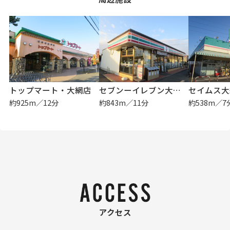
トップマート・大網店
セブンーイレブン大網白里バイパス店
セイムス大
約925m／12分
約843m／11分
約538m／7
アクセス