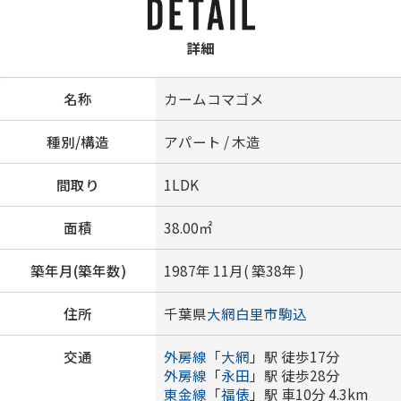
詳細
名称
カームコマゴメ
種別/構造
アパート / 木造
間取り
1LDK
面積
38.00㎡
築年月(築年数)
1987年 11月( 築38年 )
住所
千葉県
大網白里市
駒込
交通
外房線
「
大網
」駅 徒歩17分
外房線
「
永田
」駅 徒歩28分
東金線
「
福俵
」駅 車10分 4.3km