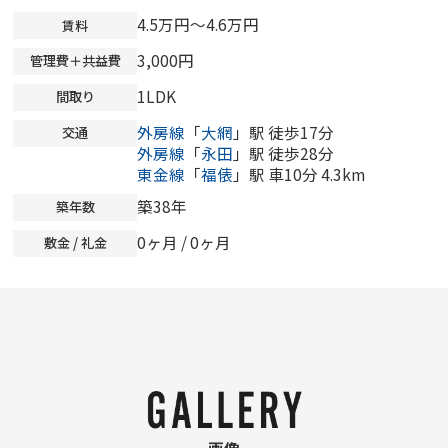
4.5万円～4.6万円
賃料
3,000円
管理費＋共益費
1LDK
間取り
外房線
「
大網
」駅 徒歩17分
交通
外房線
「
永田
」駅 徒歩28分
東金線
「
福俵
」駅 車10分 4.3km
築38年
築年数
0ヶ月
/
0ヶ月
敷金 / 礼金
画像