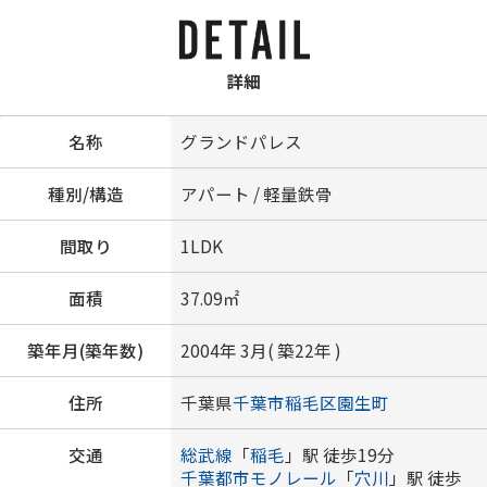
詳細
名称
グランドパレス
種別/構造
アパート / 軽量鉄骨
間取り
1LDK
面積
37.09㎡
築年月(築年数)
2004年 3月( 築22年 )
住所
千葉県
千葉市稲毛区
園生町
交通
総武線
「
稲毛
」駅 徒歩19分
千葉都市モノレール
「
穴川
」駅 徒歩