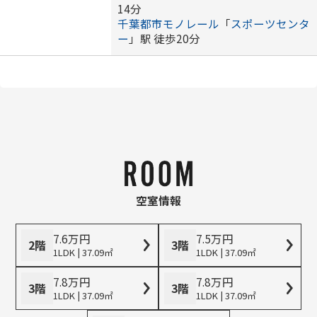
14分
千葉都市モノレール
「
スポーツセンタ
ー
」駅 徒歩20分
空室情報
7.6
万
円
7.5
万
円
2階
3階
1LDK | 37.09㎡
1LDK | 37.09㎡
7.8
万
円
7.8
万
円
3階
3階
1LDK | 37.09㎡
1LDK | 37.09㎡