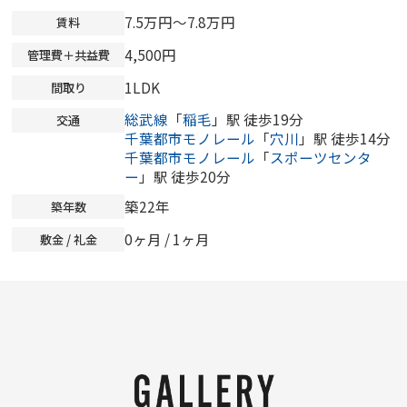
7.5万円～7.8万円
賃料
4,500円
管理費＋共益費
1LDK
間取り
総武線
「
稲毛
」駅 徒歩19分
交通
千葉都市モノレール
「
穴川
」駅 徒歩14分
千葉都市モノレール
「
スポーツセンタ
ー
」駅 徒歩20分
築22年
築年数
0ヶ月
/ 1ヶ月
敷金 / 礼金