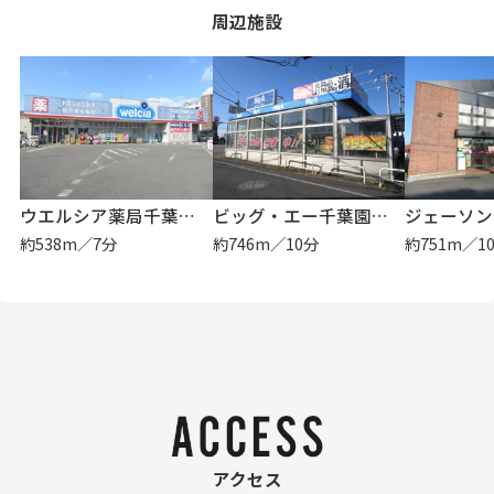
周辺施設
ウエルシア薬局千葉園生店
ビッグ・エー千葉園生店
ジェーソン
約538m／7分
約746m／10分
約751m／1
アクセス