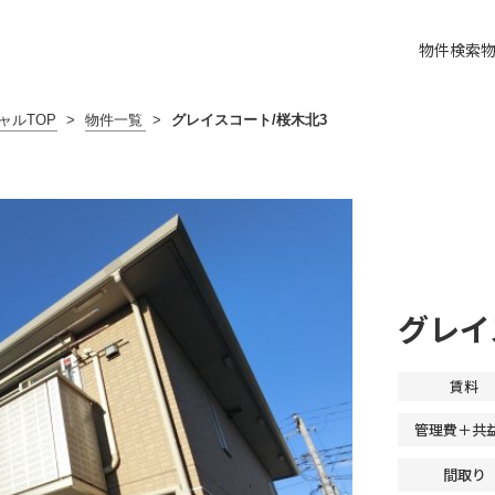
物件検索
ャルTOP
>
物件一覧
>
グレイスコート/桜木北3
グレイ
賃料
管理費＋共
間取り