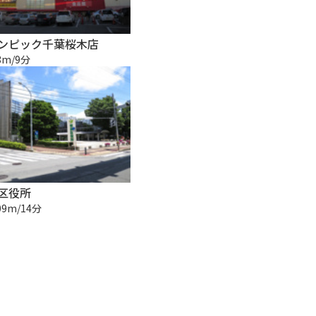
ンピック千葉桜木店
3m/9分
区役所
09m/14分