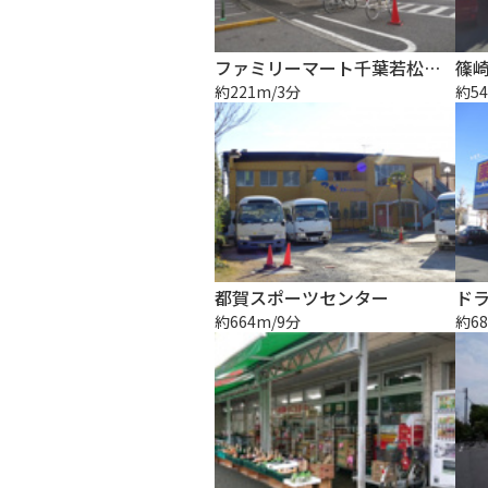
ファミリーマート千葉若松町店
篠
約221m/3分
約54
都賀スポーツセンター
約664m/9分
約68