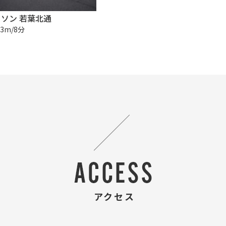
ソン 若葉北通
3m/8分
アクセス