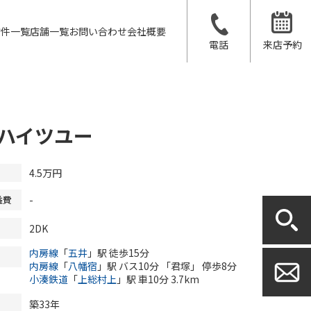
物件一覧
店舗一覧
お問い合わせ
会社概要
電話
来店予約
ハイツユー
4.5
万円
-
益費
2DK
内房線
「
五井
」駅 徒歩15分
内房線
「
八幡宿
」駅 バス10分 「君塚」 停歩8分
小湊鉄道
「
上総村上
」駅 車10分 3.7km
築33年