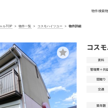
物件検索
ャルTOP
>
物件一覧
>
コスモハイツユー
>
物件詳細
コスモ
賃料
管理費＋共
間取り
交通
築年数