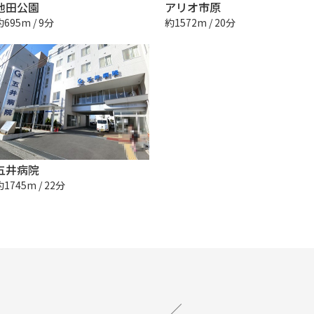
池田公園
アリオ市原
約695m / 9分
約1572m / 20分
五井病院
約1745m / 22分