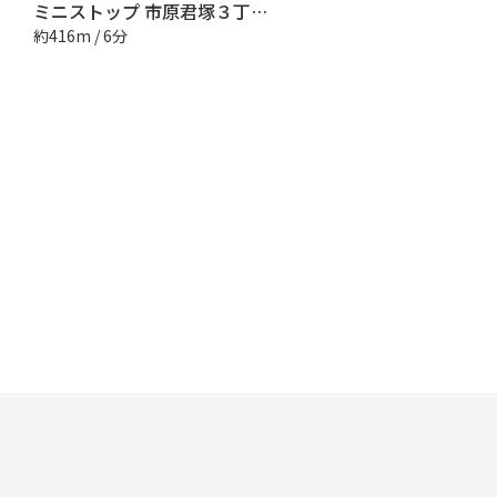
ミニストップ 市原君塚３丁目店
約416m / 6分