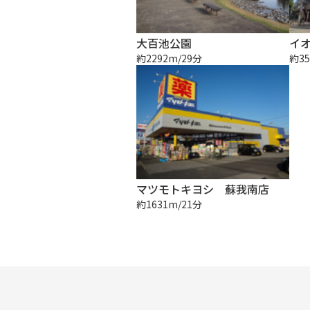
大百池公園
イ
約2292m/29分
約35
マツモトキヨシ 蘇我南店
約1631m/21分