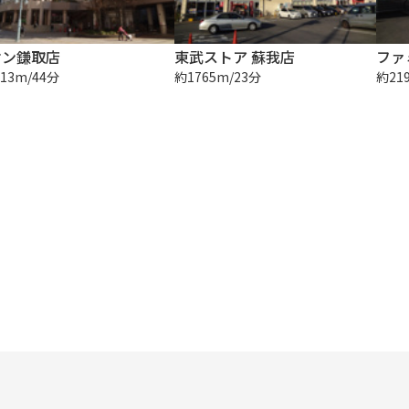
オン鎌取店
東武ストア 蘇我店
13m/44分
約1765m/23分
約21