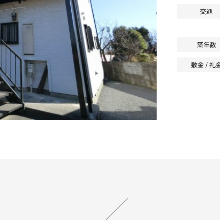
交通
築年数
敷金 / 礼