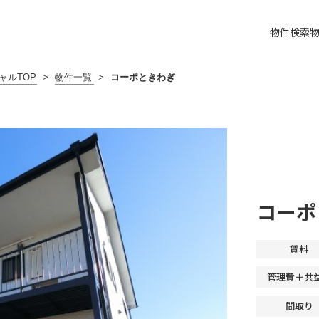
物件検索
ャルTOP
>
物件一覧
>
コーポときわぎ
コーポ
賃料
管理費＋共
間取り