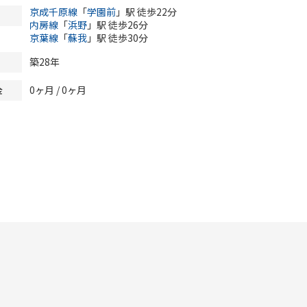
京成千原線
「
学園前
」駅 徒歩22分
内房線
「
浜野
」駅 徒歩26分
京葉線
「
蘇我
」駅 徒歩30分
築28年
0ヶ月
/
0ヶ月
金