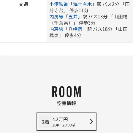
交通
小湊鉄道
「
海士有木
」駅 バス2分 「国
分寺台」 停歩11分
内房線
「
五井
」駅 バス13分 「山田橋
（千葉県）」 停歩3分
内房線
「
八幡宿
」駅 バス18分 「山田
橋東」 停歩4分
空室情報
4.2
万
円
2階
1DK | 28.98㎡