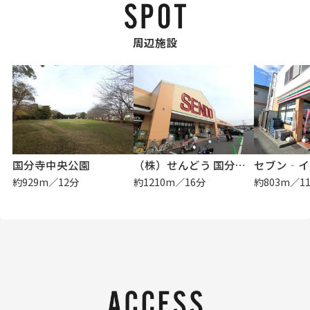
周辺施設
国分寺中央公園
（株）せんどう 国分寺台店
約929m／12分
約1210m／16分
約803m／1