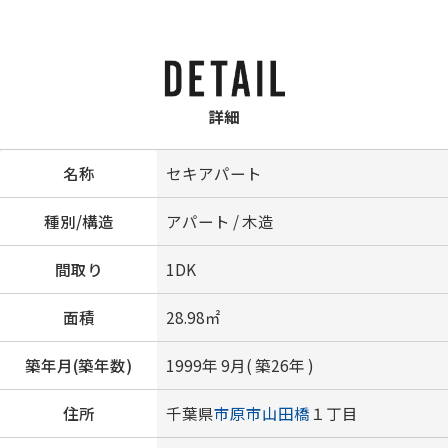
詳細
名称
セキアパート
種別/構造
アパート / 木造
間取り
1DK
面積
28.98㎡
築年月(築年数)
1999年 9月( 築26年 )
住所
千葉県
市原市
山田橋
１丁目