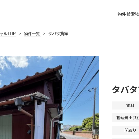
物件検索
ャルTOP
>
物件一覧
>
タバタ貸家
タバタ
賃料
管理費＋共
間取り