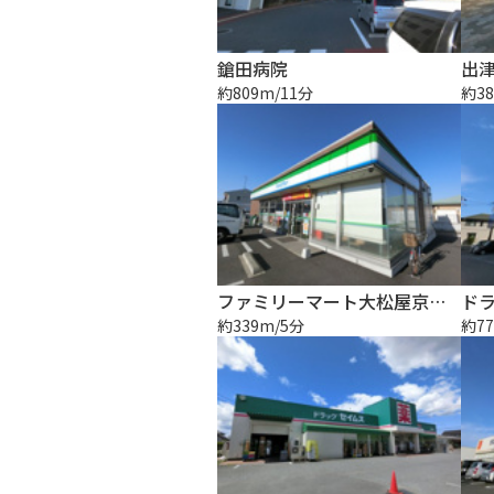
鎗田病院
出
約809m/11分
約38
ファミリーマート大松屋京葉店
約339m/5分
約77