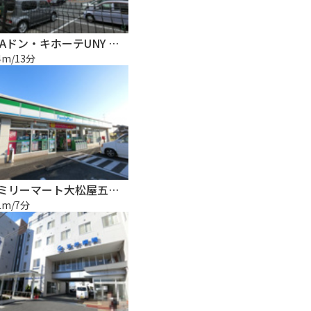
MEGAドン・キホーテUNY 市原店
4m/13分
ファミリーマート大松屋五井西店
1m/7分