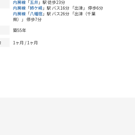
内房線
「
五井
」駅 徒歩23分
内房線
「
姉ケ崎
」駅 バス16分 「出津」 停歩6分
内房線
「
八幡宿
」駅 バス26分 「出津（千葉
県）」 停歩7分
築55年
1ヶ月 / 1ヶ月
金