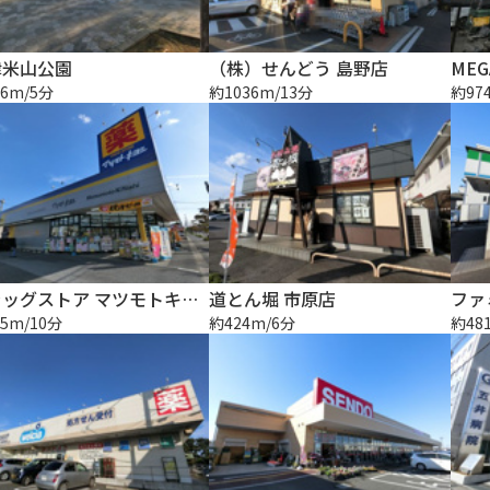
津米山公園
（株）せんどう 島野店
6m/5分
約1036m/13分
約97
ドラッグストア マツモトキヨシ 市原松ヶ島店
道とん堀 市原店
5m/10分
約424m/6分
約48