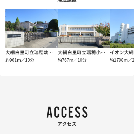
大網白里町立瑞穂幼稚園
大網白里町立瑞穂小学校
イオン大網
約961m／13分
約767m／10分
約1798m／
アクセス