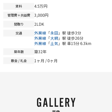
4.5万円
賃料
3,000円
管理費＋共益費
2LDK
間取り
外房線
「
永田
」駅 徒歩3分
交通
外房線
「
大網
」駅 徒歩26分
外房線
「
土気
」駅 車15分 6.3km
築32年
築年数
1ヶ月 /
0ヶ月
敷金 / 礼金
画像