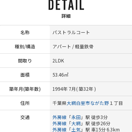
詳細
名称
パストラルコート
種別/構造
アパート / 軽量鉄骨
間取り
2LDK
面積
53.46㎡
築年月(築年数)
1994年 7月( 築32年 )
住所
千葉県
大網白里市
ながた野
１丁目
交通
外房線
「
永田
」駅 徒歩3分
外房線
「
大網
」駅 徒歩26分
外房線
「
土気
」駅 車15分 6.3km