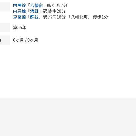
内房線
「
八幡宿
」駅 徒歩7分
内房線
「
浜野
」駅 徒歩20分
京葉線
「
蘇我
」駅 バス16分 「八幡北町」 停歩1分
築55年
0ヶ月
/
0ヶ月
金