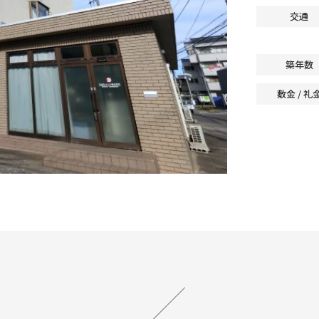
交通
築年数
敷金 / 礼