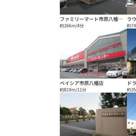
ファミリーマート市原八幡浦店
ラウ
約266m/4分
約74
ベイシア市原八幡店
ド
約819m/11分
約35