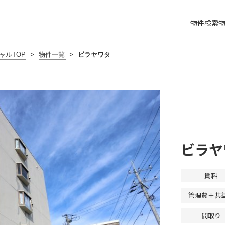
物件検索
ャルTOP
>
物件一覧
>
ビラヤワタ
ビラヤ
賃料
管理費＋共
間取り