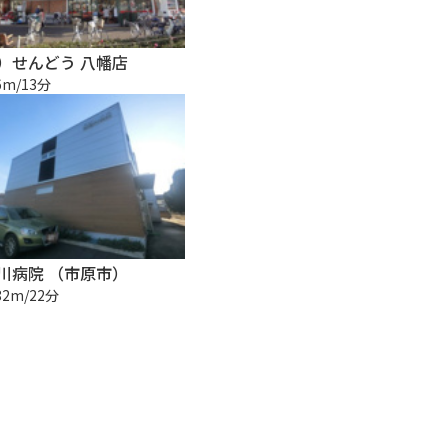
）せんどう 八幡店
6m/13分
川病院 （市原市）
82m/22分