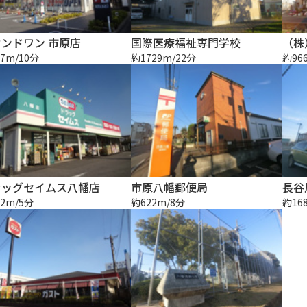
ンドワン 市原店
国際医療福祉専門学校
（株
7m/10分
約1729m/22分
約96
ラッグセイムス八幡店
市原八幡郵便局
長谷
2m/5分
約622m/8分
約16