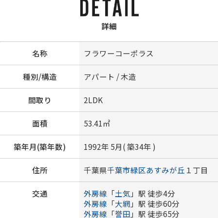
詳細
名称
フラワーコーポラス
種別/構造
アパート / 木造
間取り
2LDK
面積
53.41㎡
築年月(築年数)
1992年 5月( 築34年 )
住所
千葉県
千葉市緑区
あすみが丘
１丁目
交通
外房線
「
土気
」駅 徒歩4分
外房線
「
大網
」駅 徒歩60分
外房線
「
誉田
」駅 徒歩65分