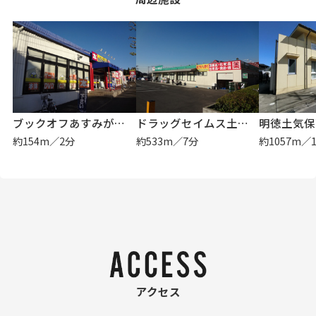
ブックオフあすみが丘店
ドラッグセイムス土気駅前薬局店
明徳土気保
約154m／2分
約533m／7分
約1057m／
アクセス