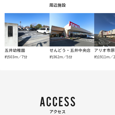
周辺施設
五井幼稚園
せんどう・五井中央店
アリオ市原
約503m／7分
約362m／5分
約1911m／
アクセス