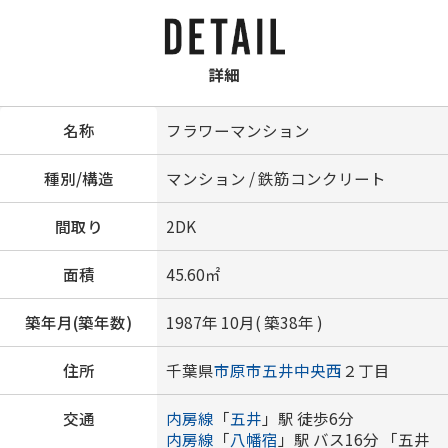
詳細
名称
フラワーマンション
種別/構造
マンション / 鉄筋コンクリート
間取り
2DK
面積
45.60㎡
築年月(築年数)
1987年 10月( 築38年 )
住所
千葉県
市原市
五井中央西
２丁目
交通
内房線
「
五井
」駅 徒歩6分
内房線
「
八幡宿
」駅 バス16分 「五井