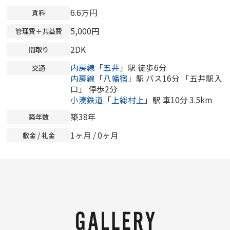
6.6万円
賃料
5,000円
管理費＋共益費
2DK
間取り
内房線
「
五井
」駅 徒歩6分
交通
内房線
「
八幡宿
」駅 バス16分 「五井駅入
口」 停歩2分
小湊鉄道
「
上総村上
」駅 車10分 3.5km
築38年
築年数
1ヶ月 /
0ヶ月
敷金 / 礼金