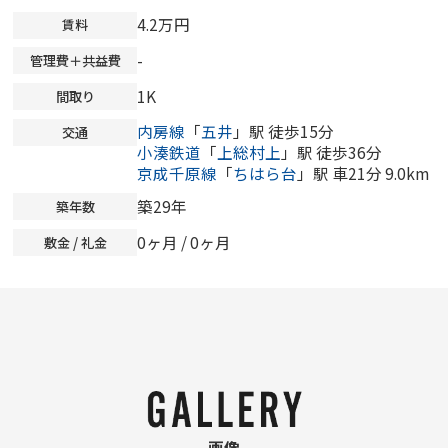
4.2万円
賃料
-
管理費＋共益費
1K
間取り
内房線
「
五井
」駅 徒歩15分
交通
小湊鉄道
「
上総村上
」駅 徒歩36分
京成千原線
「
ちはら台
」駅 車21分 9.0km
築29年
築年数
0ヶ月
/
0ヶ月
敷金 / 礼金
画像