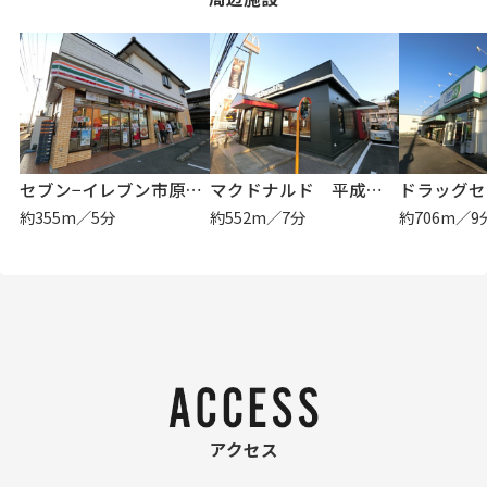
セブン−イレブン市原五井東２丁目店
マクドナルド 平成通り市原店
約355m／5分
約552m／7分
約706m／9
アクセス