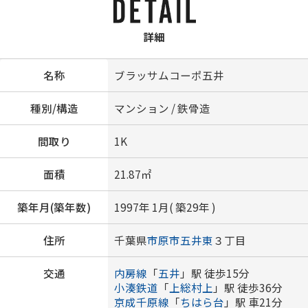
詳細
名称
ブラッサムコーポ五井
種別/構造
マンション / 鉄骨造
間取り
1K
面積
21.87㎡
築年月(築年数)
1997年 1月( 築29年 )
住所
千葉県
市原市
五井東
３丁目
交通
内房線
「
五井
」駅 徒歩15分
小湊鉄道
「
上総村上
」駅 徒歩36分
京成千原線
「
ちはら台
」駅 車21分