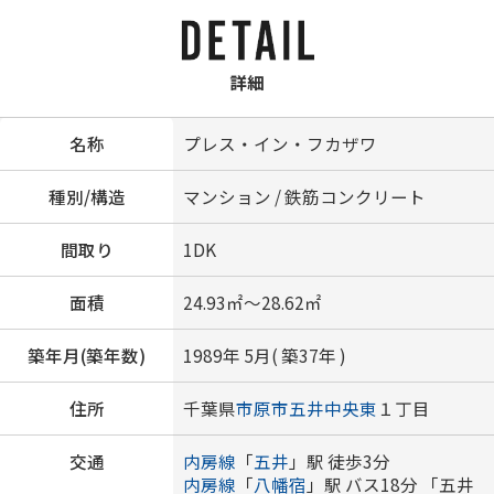
詳細
名称
プレス・イン・フカザワ
種別/構造
マンション / 鉄筋コンクリート
間取り
1DK
面積
24.93㎡～28.62㎡
築年月(築年数)
1989年 5月( 築37年 )
住所
千葉県
市原市
五井中央東
１丁目
交通
内房線
「
五井
」駅 徒歩3分
内房線
「
八幡宿
」駅 バス18分 「五井