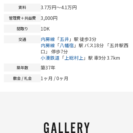
3.7万円～4.1万円
賃料
3,000円
管理費＋共益費
1DK
間取り
内房線
「
五井
」駅 徒歩3分
交通
内房線
「
八幡宿
」駅 バス18分 「五井駅西
口」 停歩7分
小湊鉄道
「
上総村上
」駅 車9分 3.7km
築37年
築年数
1ヶ月 /
0ヶ月
敷金 / 礼金