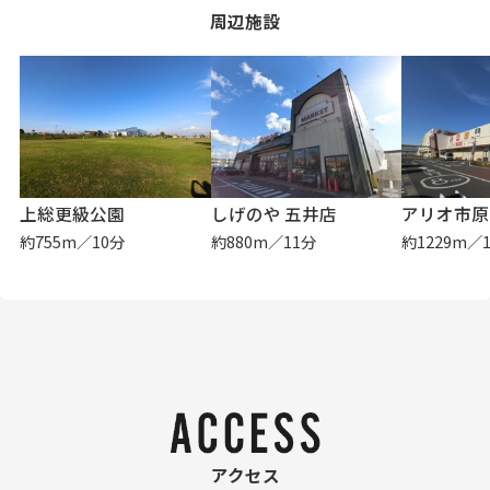
周辺施設
上総更級公園
しげのや 五井店
アリオ市原
約755m／10分
約880m／11分
約1229m／
アクセス