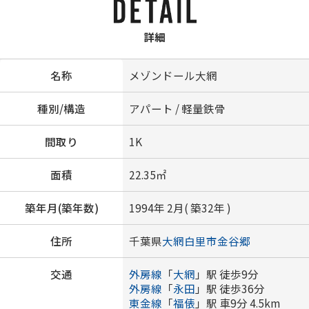
詳細
名称
メゾンドール大網
種別/構造
アパート / 軽量鉄骨
間取り
1K
面積
22.35㎡
築年月(築年数)
1994年 2月( 築32年 )
住所
千葉県
大網白里市
金谷郷
交通
外房線
「
大網
」駅 徒歩9分
外房線
「
永田
」駅 徒歩36分
東金線
「
福俵
」駅 車9分 4.5km