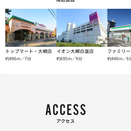
トップマート・大網店
イオン大網白里店
約496m／7分
約695m／9分
約440m／6
アクセス