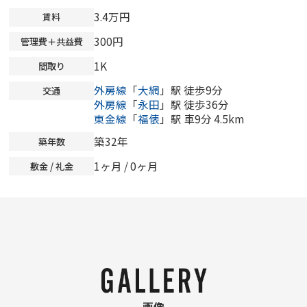
3.4万円
賃料
300円
管理費＋共益費
1K
間取り
外房線
「
大網
」駅 徒歩9分
交通
外房線
「
永田
」駅 徒歩36分
東金線
「
福俵
」駅 車9分 4.5km
築32年
築年数
1ヶ月 /
0ヶ月
敷金 / 礼金
画像