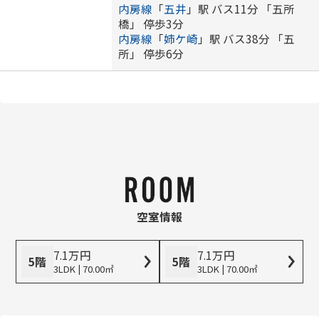
内房線
「
五井
」駅 バス11分 「五所
橋」 停歩3分
内房線
「
姉ケ崎
」駅 バス38分 「五
所」 停歩6分
空室情報
7.1
万
円
7.1
万
円
5階
5階
3LDK | 70.00㎡
3LDK | 70.00㎡