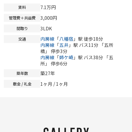
7.1万円
賃料
3,000円
管理費＋共益費
3LDK
間取り
内房線
「
八幡宿
」駅 徒歩18分
交通
内房線
「
五井
」駅 バス11分 「五所
橋」 停歩3分
内房線
「
姉ケ崎
」駅 バス38分 「五
所」 停歩6分
築27年
築年数
1ヶ月 / 1ヶ月
敷金 / 礼金