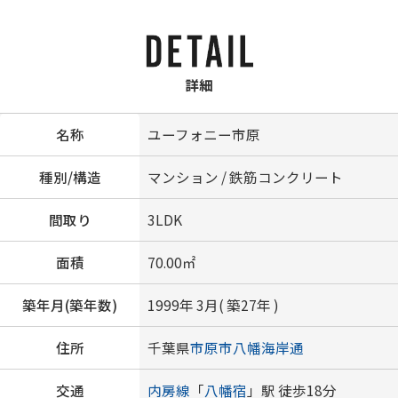
詳細
名称
ユーフォニー市原
種別/構造
マンション / 鉄筋コンクリート
間取り
3LDK
面積
70.00㎡
築年月(築年数)
1999年 3月( 築27年 )
住所
千葉県
市原市
八幡海岸通
交通
内房線
「
八幡宿
」駅 徒歩18分