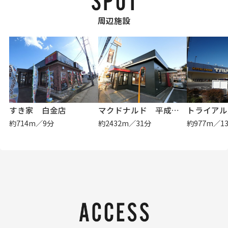
周辺施設
すき家 白金店
マクドナルド 平成通り市原店
トライアル
約714m／9分
約2432m／31分
約977m／1