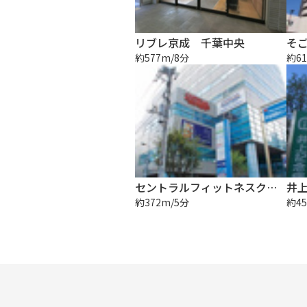
リブレ京成 千葉中央
そ
約577m/8分
約61
セントラルフィットネスクラブ 千葉
井
約372m/5分
約45