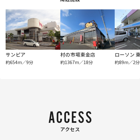
サンピア
村の市場東金店
ローソン 
約654m／9分
約1367m／18分
約89m／2分
アクセス