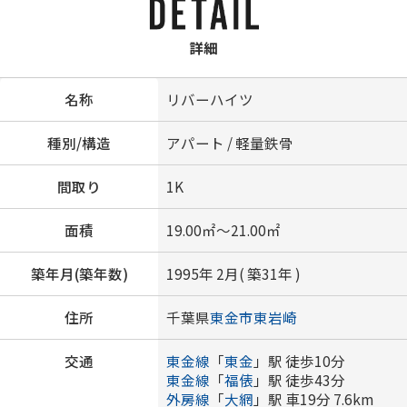
詳細
名称
リバーハイツ
種別/構造
アパート / 軽量鉄骨
間取り
1K
面積
19.00㎡～21.00㎡
築年月(築年数)
1995年 2月( 築31年 )
住所
千葉県
東金市
東岩崎
交通
東金線
「
東金
」駅 徒歩10分
東金線
「
福俵
」駅 徒歩43分
外房線
「
大網
」駅 車19分 7.6km