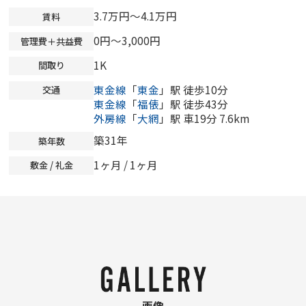
3.7万円～4.1万円
賃料
0円～3,000円
管理費＋共益費
1K
間取り
東金線
「
東金
」駅 徒歩10分
交通
東金線
「
福俵
」駅 徒歩43分
外房線
「
大網
」駅 車19分 7.6km
築31年
築年数
1ヶ月 / 1ヶ月
敷金 / 礼金
画像