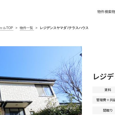
物件検索
ャルTOP
>
物件一覧
>
レジデンスヤマダ /テラスハウス
レジデ
賃料
管理費＋共
間取り