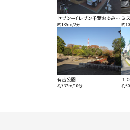
セブン−イレブン千葉おゆみ野南２丁目店
約135m/2分
約10
有吉公園
約732m/10分
約60