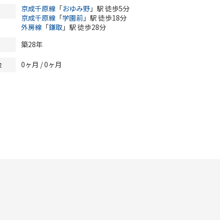
京成千原線
「
おゆみ野
」駅 徒歩5分
京成千原線
「
学園前
」駅 徒歩18分
外房線
「
鎌取
」駅 徒歩28分
築28年
0ヶ月
/
0ヶ月
金