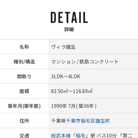
詳細
名称
ヴィラ園生
種別/構造
マンション / 鉄筋コンクリート
間取り
3LDK～4LDK
面積
83.50㎡～116.89㎡
築年月(築年数)
1990年 7月( 築36年 )
住所
千葉県
千葉市稲毛区
園生町
交通
総武本線
「
稲毛
」駅 バス10分 「第二