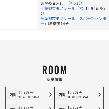
あやめ台入口」 停歩3分
千葉都市モノレール
「
穴川
」駅 徒歩9
分
千葉都市モノレール
「
スポーツセンタ
ー
」駅 徒歩14分
空室情報
12.7
万
円
12.7
万
円
2階
2階
3LDK | 83.50㎡
3LDK | 83.50㎡
12.7
万
円
12.7
万
円