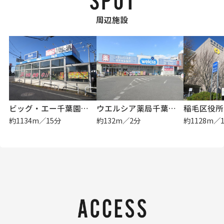
周辺施設
ビッグ・エー千葉園生店
ウエルシア薬局千葉園生店
稲毛区役所
約1134m／15分
約132m／2分
約1128m／