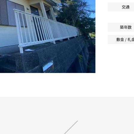
交通
築年数
敷金 / 礼