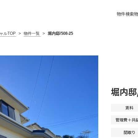
物件検索
ャルTOP
>
物件一覧
>
堀内邸/508-25
堀内邸/
賃料
管理費＋共
間取り