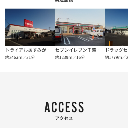
トライアルあすみが丘店
セブンイレブン千葉土気町店
約2463m／31分
約1239m／16分
約1779m／
アクセス