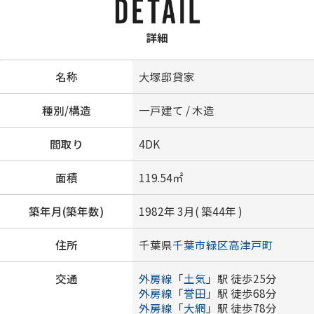
詳細
名称
大塚邸貸家
種別/構造
一戸建て / 木造
間取り
4DK
面積
119.54㎡
築年月(築年数)
1982年 3月( 築44年 )
住所
千葉県
千葉市緑区
高津戸町
交通
外房線
「
土気
」駅 徒歩25分
外房線
「
誉田
」駅 徒歩68分
外房線
「
大網
」駅 徒歩78分