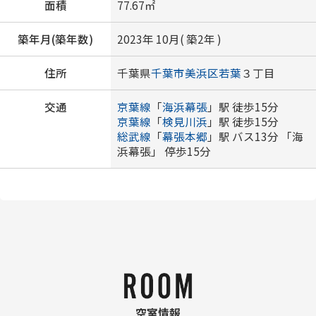
面積
77.67㎡
築年月(築年数)
2023年 10月( 築2年 )
住所
千葉県
千葉市美浜区
若葉
３丁目
交通
京葉線
「
海浜幕張
」駅 徒歩15分
京葉線
「
検見川浜
」駅 徒歩15分
総武線
「
幕張本郷
」駅 バス13分 「海
浜幕張」 停歩15分
空室情報