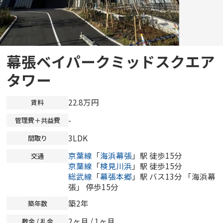
幕張ベイパークミッドスクエア
タワー
22.8万円
賃料
-
管理費＋共益費
3LDK
間取り
京葉線
「
海浜幕張
」駅 徒歩15分
交通
京葉線
「
検見川浜
」駅 徒歩15分
総武線
「
幕張本郷
」駅 バス13分 「海浜幕
張」 停歩15分
築2年
築年数
2ヶ月 / 1ヶ月
敷金 / 礼金