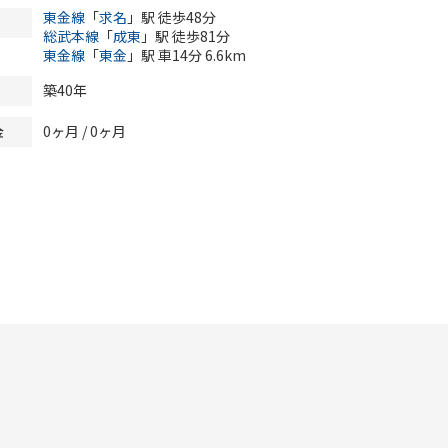
東金線
「
求名
」駅 徒歩48分
総武本線
「
成東
」駅 徒歩81分
東金線
「
東金
」駅 車14分 6.6km
築40年
0ヶ月
/
0ヶ月
金