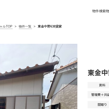
物件検索
ャルTOP
>
物件一覧
>
東金中野638貸家
東金中
賃料
管理費＋共
間取り