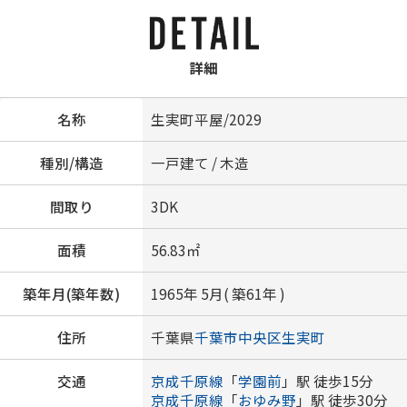
詳細
名称
生実町平屋/2029
種別/構造
一戸建て / 木造
間取り
3DK
面積
56.83㎡
築年月(築年数)
1965年 5月( 築61年 )
住所
千葉県
千葉市中央区
生実町
交通
京成千原線
「
学園前
」駅 徒歩15分
京成千原線
「
おゆみ野
」駅 徒歩30分