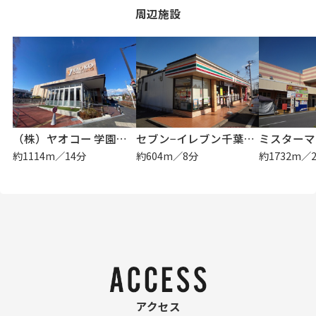
周辺施設
（株）ヤオコー 学園前店
セブン−イレブン千葉生実町店
約1114m／14分
約604m／8分
約1732m／
アクセス