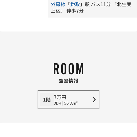
外房線
「
鎌取
」駅 バス11分 「北生実
上宿」 停歩7分
空室情報
7
万
円
1階
3DK | 56.83㎡