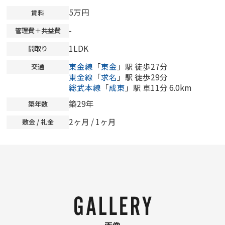
5万円
賃料
-
管理費＋共益費
1LDK
間取り
東金線
「
東金
」駅 徒歩27分
交通
東金線
「
求名
」駅 徒歩29分
総武本線
「
成東
」駅 車11分 6.0km
築29年
築年数
2ヶ月 / 1ヶ月
敷金 / 礼金
画像