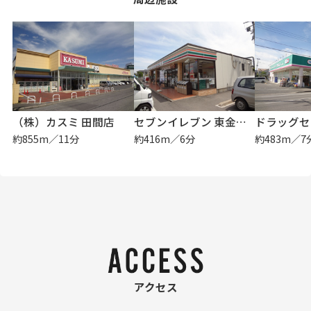
（株）カスミ 田間店
セブンイレブン 東金千葉学芸高校前店
約855m／11分
約416m／6分
約483m／7
アクセス