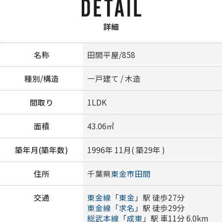
詳細
名称
田間平屋/858
種別/構造
一戸建て / 木造
間取り
1LDK
面積
43.06㎡
築年月(築年数)
1996年 11月( 築29年 )
住所
千葉県
東金市
田間
交通
東金線
「
東金
」駅 徒歩27分
東金線
「
求名
」駅 徒歩29分
総武本線
「
成東
」駅 車11分 6.0km