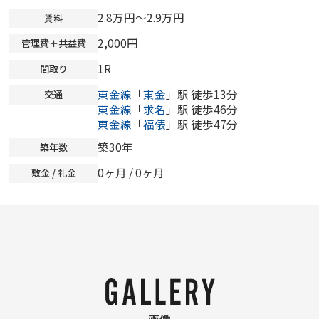
2.8万円～2.9万円
賃料
2,000円
管理費＋共益費
1R
間取り
東金線
「
東金
」駅 徒歩13分
交通
東金線
「
求名
」駅 徒歩46分
東金線
「
福俵
」駅 徒歩47分
築30年
築年数
0ヶ月
/
0ヶ月
敷金 / 礼金
画像