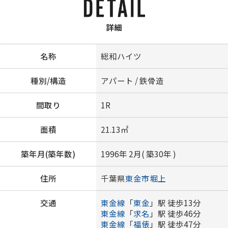
詳細
名称
総和ハイツ
種別/構造
アパート / 鉄骨造
間取り
1R
面積
21.13㎡
築年月(築年数)
1996年 2月( 築30年 )
住所
千葉県
東金市
堀上
交通
東金線
「
東金
」駅 徒歩13分
東金線
「
求名
」駅 徒歩46分
東金線
「
福俵
」駅 徒歩47分