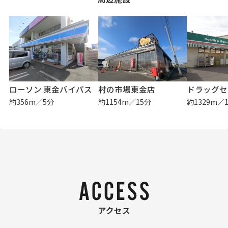
ローソン 東金バイパス
村の市場東金店
約356m／5分
約1154m／15分
約1329m／
アクセス