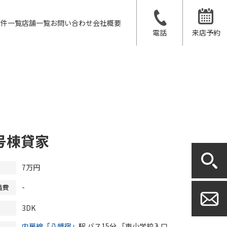
物件一覧
店舗一覧
お問い合わせ
会社概要
電話
来店予約
号棟貸家
7万円
-
益費
3DK
内房線
「
八幡宿
」駅 バス15分 「東小学校入口