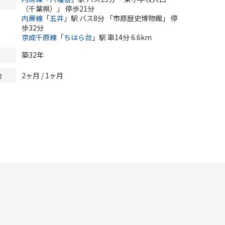
（千葉県）」 停歩21分
内房線
「
五井
」駅 バス8分 「市原歴史博物館」 停
歩32分
京成千原線
「
ちはら台
」駅 車14分 6.6km
築32年
2ヶ月 / 1ヶ月
金