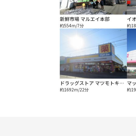
新鮮市場 マルエイ本部
イ
約554m/7分
約18
ドラッグストア マツモトキヨシ 辰巳台店
マ
約1692m/22分
約19