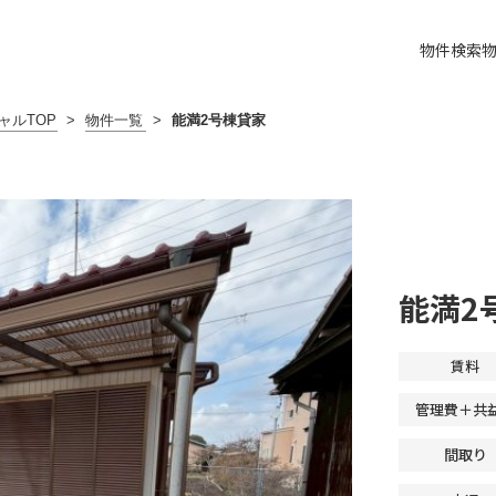
物件検索
ャルTOP
>
物件一覧
>
能満2号棟貸家
能満2
賃料
管理費＋共
間取り