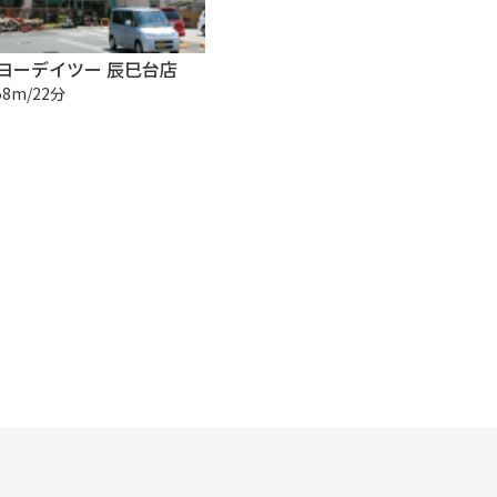
ヨーデイツー 辰巳台店
58m/22分