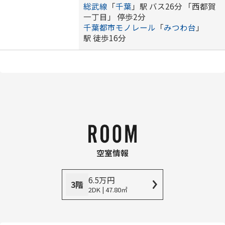
総武線
「
千葉
」駅 バス26分 「西都賀
一丁目」 停歩2分
千葉都市モノレール
「
みつわ台
」
駅 徒歩16分
空室情報
6.5
万
円
3階
2DK | 47.80㎡