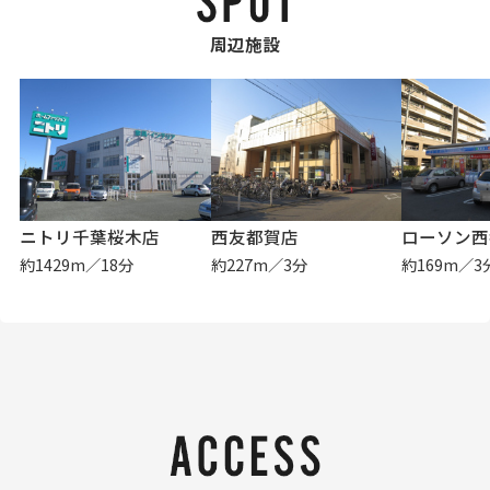
周辺施設
ニトリ千葉桜木店
西友都賀店
ローソン西
約1429m／18分
約227m／3分
約169m／3