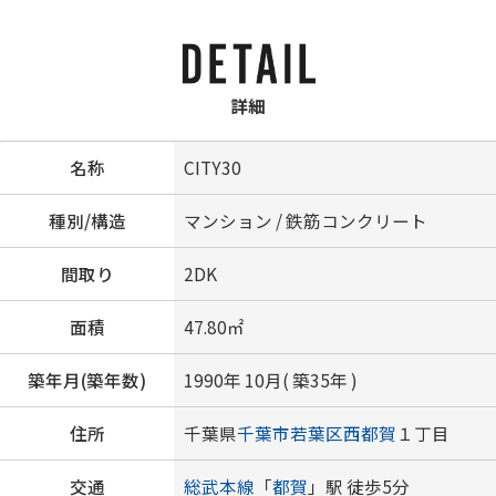
詳細
名称
CITY30
種別/構造
マンション / 鉄筋コンクリート
間取り
2DK
面積
47.80㎡
築年月(築年数)
1990年 10月( 築35年 )
住所
千葉県
千葉市若葉区
西都賀
１丁目
交通
総武本線
「
都賀
」駅 徒歩5分