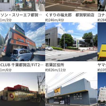
ローソン・スリーエフ都賀駅前店
くすりの福太郎 都賀駅前店
コナ
1m/3分
約246m/4分
約28
快活CLUB 千葉都賀店/FiT24 千葉都賀店
若葉区役所
1m/6分
約826m/11分
約10