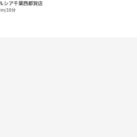
ルシア千葉西都賀店
8m/10分