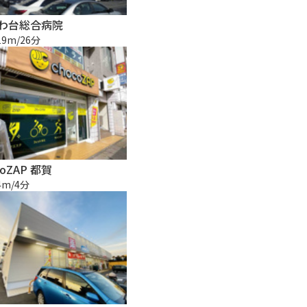
わ台総合病院
19m/26分
coZAP 都賀
4m/4分