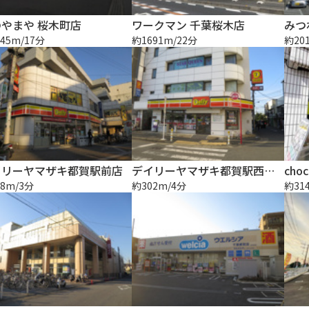
やまや 桜木町店
ワークマン 千葉桜木店
みつ
45m/17分
約1691m/22分
約20
イリーヤマザキ都賀駅前店
デイリーヤマザキ都賀駅西口店
cho
8m/3分
約302m/4分
約31