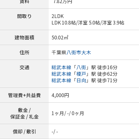
賃料
7.82
万円
間取り
2LDK
LDK 10.8帖
/
洋室 5.0帖
/
洋室 3.9帖
建物面積
50.02㎡
住所
千葉県
八街市
大木
交通
総武本線
「
八街
」駅 徒歩16分
総武本線
「
榎戸
」駅 徒歩62分
総武本線
「
日向
」駅 徒歩71分
管理費+共益費
4,000円
敷金 /
1ヶ月/ -/ 0ヶ月
保証金 / 礼金
償却 / 敷引
-/ -