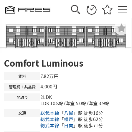
Comfort Luminous
7.82万円
賃料
4,000円
管理費＋共益費
2LDK
間取り
LDK 10.8帖
/
洋室 5.0帖
/
洋室 3.9帖
総武本線
「
八街
」駅 徒歩16分
交通
総武本線
「
榎戸
」駅 徒歩62分
総武本線
「
日向
」駅 徒歩71分