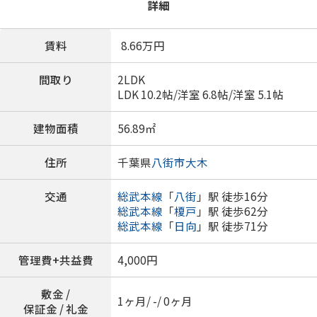
詳細
賃料
8.66
万円
間取り
2LDK
LDK 10.2帖
/
洋室 6.8帖
/
洋室 5.1帖
建物面積
56.89㎡
住所
千葉県
八街市
大木
交通
総武本線
「
八街
」駅 徒歩16分
総武本線
「
榎戸
」駅 徒歩62分
総武本線
「
日向
」駅 徒歩71分
管理費+共益費
4,000円
敷金 /
1ヶ月/ -/ 0ヶ月
保証金 / 礼金