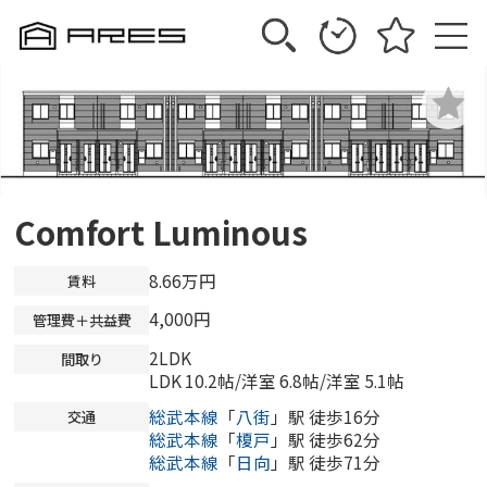
Comfort Luminous
8.66万円
賃料
4,000円
管理費＋共益費
2LDK
間取り
LDK 10.2帖
/
洋室 6.8帖
/
洋室 5.1帖
総武本線
「
八街
」駅 徒歩16分
交通
総武本線
「
榎戸
」駅 徒歩62分
総武本線
「
日向
」駅 徒歩71分