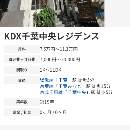
KDX千葉中央レジデンス
7.5万円～11.3万円
賃料
7,000円～10,000円
管理費＋共益費
1K～1LDK
間取り
総武線
「
千葉
」駅 徒歩5分
交通
京葉線
「
千葉みなと
」駅 徒歩15分
京成千原線
「
千葉中央
」駅 徒歩5分
築19年
築年数
0ヶ月
/
0ヶ月
敷金 / 礼金