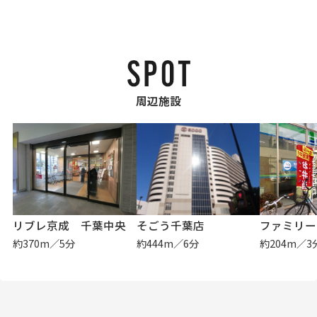
周辺施設
リブレ京成 千葉中央
そごう千葉店
約370m／5分
約444m／6分
約204m／3